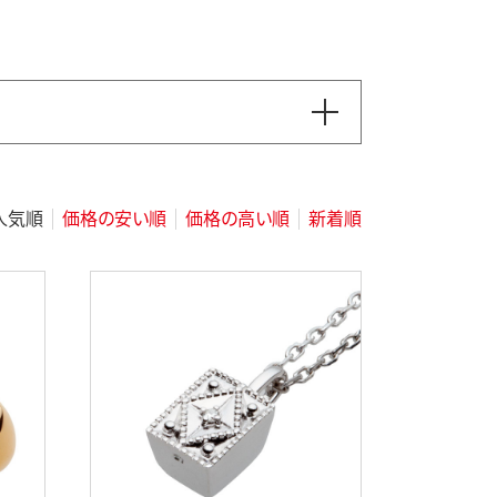
人気順
価格の
安い順
価格の
高い順
新着順