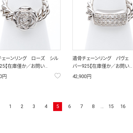
チェーンリング ローズ シル
遺骨チェーンリング パヴェ
25【在庫僅か／お問い…
バー925【在庫僅か／お問い…
お気に入り
00円
42,900円
1
2
3
4
5
6
7
8
…
15
16