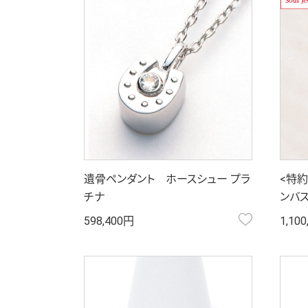
遺骨ペンダント ホースシュー プラ
<特
チナ
ンバス
お気に入り
598,400円
1,10