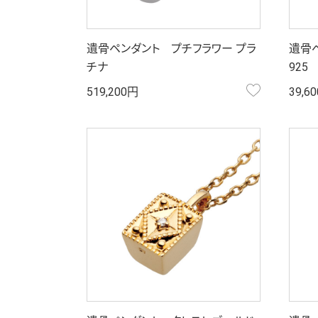
遺骨ペンダント プチフラワー プラ
遺骨
チナ
925
お気に入り
519,200円
39,6