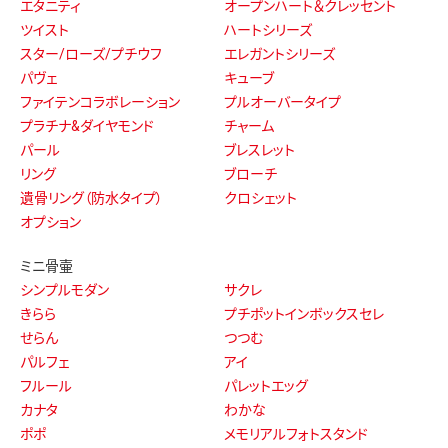
エタニティ
オープンハート＆クレッセント
ツイスト
ハートシリーズ
スター/ローズ/プチウフ
エレガントシリーズ
パヴェ
キューブ
ファイテンコラボレーション
プルオーバータイプ
プラチナ&ダイヤモンド
チャーム
パール
ブレスレット
リング
ブローチ
遺骨リング（防水タイプ）
クロシェット
オプション
ミニ骨壷
シンプルモダン
サクレ
きらら
プチポットインボックスセレ
せらん
つつむ
パルフェ
アイ
フルール
パレットエッグ
カナタ
わかな
ポポ
メモリアルフォトスタンド