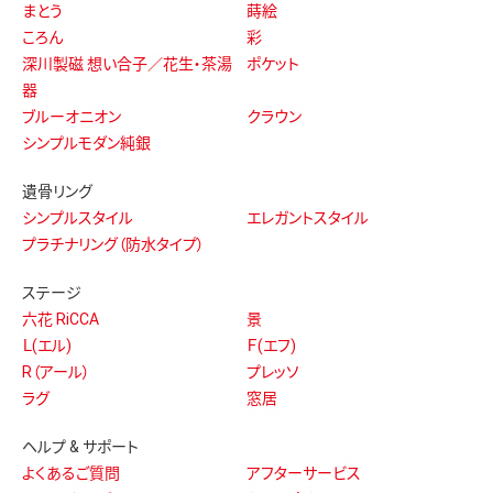
まとう
蒔絵
ころん
彩
深川製磁 想い合子／花生・茶湯
ポケット
器
ブルーオニオン
クラウン
シンプルモダン純銀
遺骨リング
シンプルスタイル
エレガントスタイル
プラチナリング（防水タイプ）
ステージ
六花 RiCCA
景
Ｌ(エル)
Ｆ(エフ)
R（アール）
プレッソ
ラグ
窓居
ヘルプ & サポート
よくあるご質問
アフターサービス