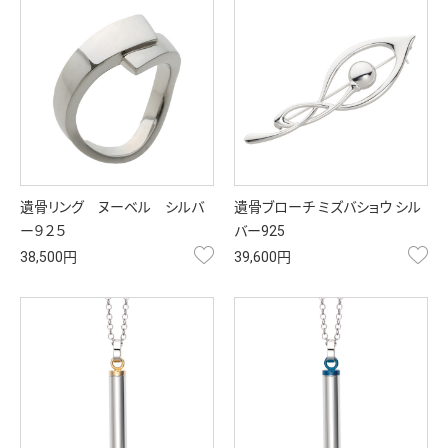
遺骨リング ヌーベル シルバ
遺骨ブローチ ミズバショウ シル
ー９２５
バー925
お気に入り
お
38,500円
39,600円