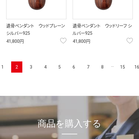
遺骨ペンダント ウッドプレーン
遺骨ペンダント ウッドリーフ シ
シルバー925
ルバー925
お気に入り
お
41,800円
41,800円
…
1
2
3
4
5
6
7
8
15
1
商品を購入する