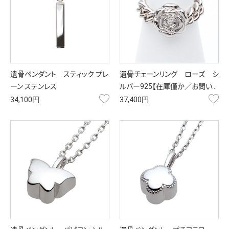
遺骨ペンダント スティック プレ
遺骨チェーンリング ローズ シ
ーン ステンレス
ルバー925【在庫僅か／お問い…
お気に入り
お
34,100円
37,400円