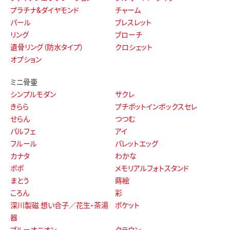
プラチナ&ダイヤモンド
チャーム
パール
ブレスレット
リング
ブローチ
遺骨リング（防水タイプ）
クロシェット
オプション
ミニ骨壷
シンプルモダン
サクレ
きらら
プチポットインボックスセレ
せらん
つつむ
パルフェ
アイ
フルール
パレットエッグ
カナタ
わかな
ポポ
メモリアルフォトスタンド
まとう
蒔絵
ころん
彩
深川製磁 想い合子／花生・茶湯
ポケット
器
ブルーオニオン
クラウン