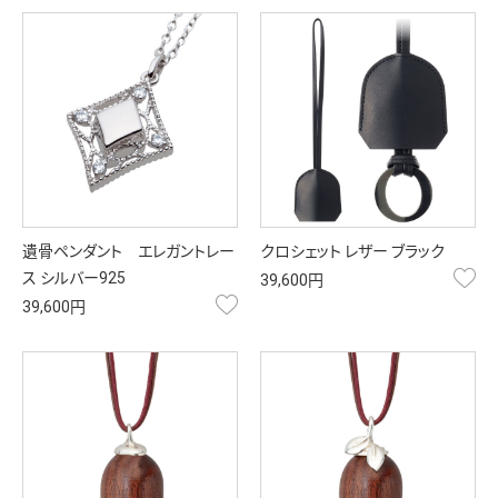
遺骨ペンダント エレガントレー
クロシェット レザー ブラック
お
ス シルバー925
39,600円
お気に入り
39,600円