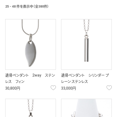
25 - 48 件を表示中（全380件）
遺骨ペンダント 2way ステン
遺骨ペンダント シリンダー プ
レス フィン
レーン ステンレス
お気に入り
お
30,800円
33,000円