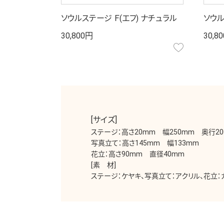
ソウルステージ Ｆ(エフ) ナチュラル
ソウル
30,800円
30,8
お気に入り
[サイズ]
ステージ：高さ20mm 幅250mm 奥行20
写真立て：高さ145mm 幅133mm
花立：高さ90mm 直径40mm
[素 材]
ステージ：ケヤキ、写真立て：アクリル、花立：