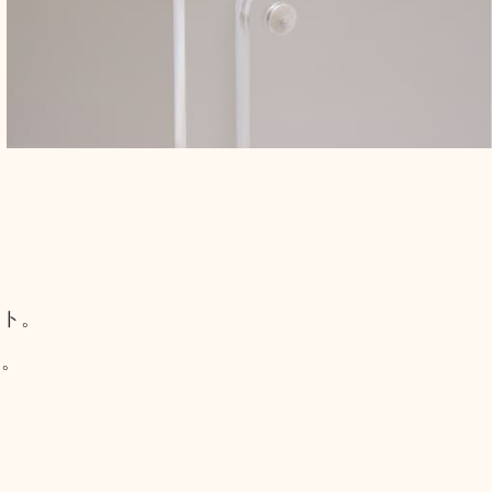
。
ット。
す。