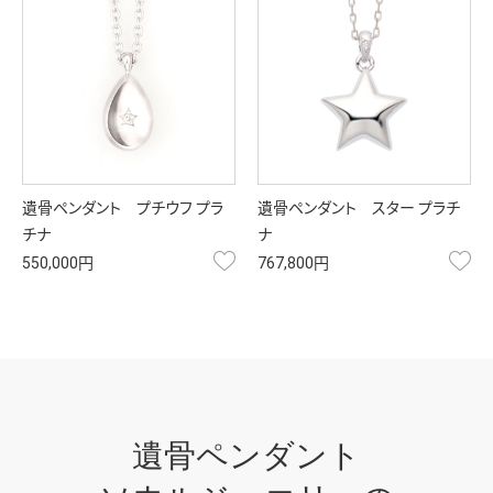
遺骨ペンダント プチウフ プラ
遺骨ペンダント スター プラチ
チナ
ナ
お気に入り
お
550,000円
767,800円
遺骨ペンダント