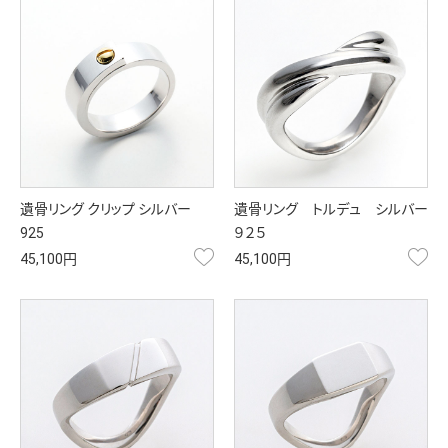
遺骨リング クリップ シルバー
遺骨リング トルデュ シルバー
925
９２５
お気に入り
お
45,100円
45,100円