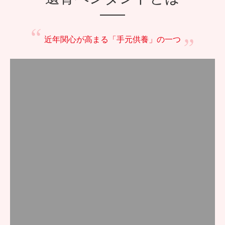
遺骨ペンダントとは
近年関心が高まる
「手元供養」の一つ
ペンダントのトップに遺骨や遺灰、遺髪等を少量納めて身につけられ