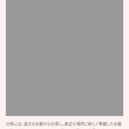
分骨には、遠方のお墓から分骨し、身近な場所に新しく準備したお墓
に移す方法、そしてもうひとつは手元に少量だけ分骨し、専用の器や
アクセサリーに入れて手元供養をする方法があります。
ソウルレッドに込めた想い