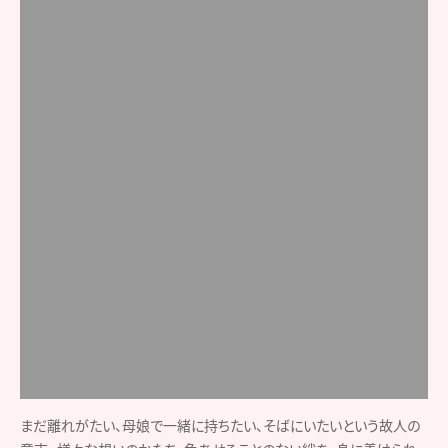
遺骨ペンダントを
購入したお客様の声
祖母が亡くなり孫全員で、父親にプレゼントをしま
した。アクセサリーをつけない父ですが、見た目が
スポーティーなので身に付けてくれています!
30代
プレゼントをして良かったです。
購入商品：ファイテンコラボレーション
1人ではさびしいから
80代