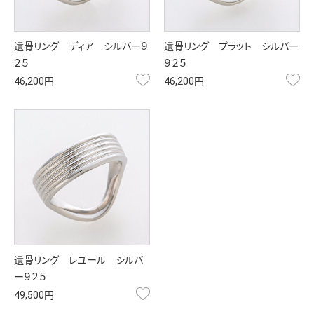
遺骨リング ディア シルバー９
遺骨リング プラット シルバー
２５
９２５
お気に入り
お
46,200円
46,200円
遺骨リング レユール シルバ
ー９２５
お気に入り
49,500円