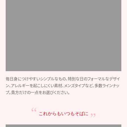
まだ離れがたい、母娘で一緒に持ちたい、そばにいたいという故人の
意志…様々な想いのかたち。色あせることのない絆を、身に着けられ
る手元供養「ソウルジュエリー」という形にかえて、これからも共に歩
んでいくために
手元供養の方法について
もっと知る