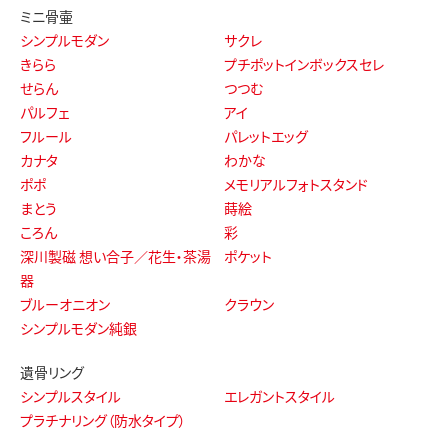
ミニ骨壷
シンプルモダン
サクレ
きらら
プチポットインボックスセレ
せらん
つつむ
パルフェ
アイ
フルール
パレットエッグ
カナタ
わかな
ポポ
メモリアルフォトスタンド
まとう
蒔絵
ころん
彩
深川製磁 想い合子／花生・茶湯
ポケット
器
ブルーオニオン
クラウン
シンプルモダン純銀
遺骨リング
シンプルスタイル
エレガントスタイル
プラチナリング（防水タイプ）