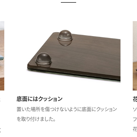
底面にはクッション
た
置いた場所を傷つけないように底面にクッション
を取り付けました。
フ
。
花
く