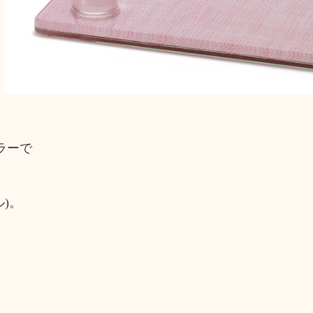
ラーで
)。