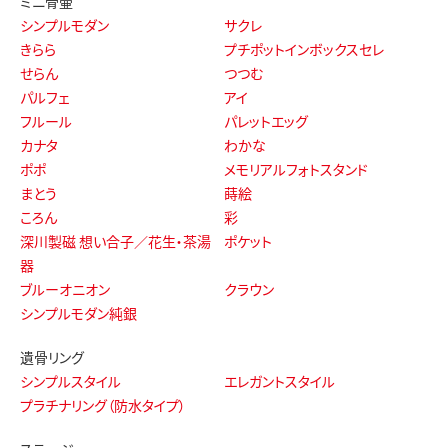
ミニ骨壷
シンプルモダン
サクレ
きらら
プチポットインボックスセレ
せらん
つつむ
パルフェ
アイ
フルール
パレットエッグ
カナタ
わかな
ポポ
メモリアルフォトスタンド
まとう
蒔絵
ころん
彩
深川製磁 想い合子／花生・茶湯
ポケット
器
ブルーオニオン
クラウン
シンプルモダン純銀
遺骨リング
シンプルスタイル
エレガントスタイル
プラチナリング（防水タイプ）