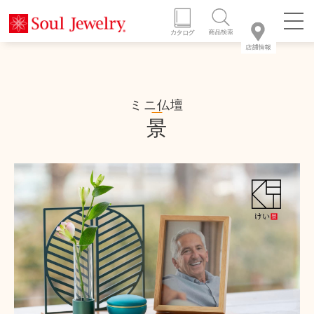
ミニ仏壇
景