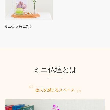
ミニ仏壇|Ｆ(エフ)
ミニ仏壇とは
故人を感じる
スペース