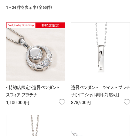
1 - 24 件を表示中（全65件）
<特約店限定>遺骨ペンダント
遺骨ペンダント ツイスト プラチ
スフィア プラチナ
ナ【イニシャル刻印対応可】
お気に入り
お
1,100,000円
878,900円