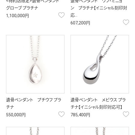
<特約店限定>遺骨ペンダント
遺骨ペンダント ウフ・ミニョ
グローブ プラチナ
ン プラチナ【イニシャル刻印対
お気に入り
応…
1,100,000円
お
607,200円
遺骨ペンダント プチウフ プラ
遺骨ペンダント メビウス プラ
チナ
チナ【イニシャル刻印対応可】
お気に入り
お
550,000円
785,400円