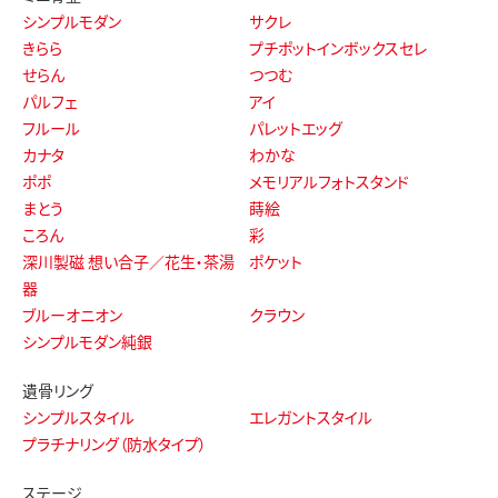
シンプルモダン
サクレ
きらら
プチポットインボックスセレ
せらん
つつむ
パルフェ
アイ
フルール
パレットエッグ
カナタ
わかな
ポポ
メモリアルフォトスタンド
まとう
蒔絵
ころん
彩
深川製磁 想い合子／花生・茶湯
ポケット
器
ブルーオニオン
クラウン
シンプルモダン純銀
遺骨リング
シンプルスタイル
エレガントスタイル
プラチナリング（防水タイプ）
ステージ