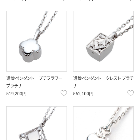
遺骨ペンダント プチフラワー
遺骨ペンダント クレスト プラチ
プラチナ
ナ
お気に入り
お
519,200円
562,100円