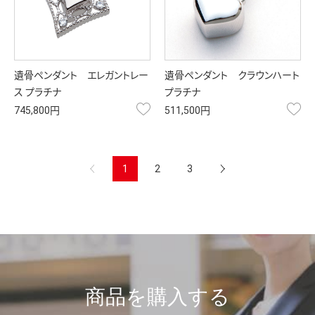
遺骨ペンダント エレガントレー
遺骨ペンダント クラウンハート
ス プラチナ
プラチナ
お気に入り
お
745,800円
511,500円
前へ
1
2
3
次へ
商品を購入する