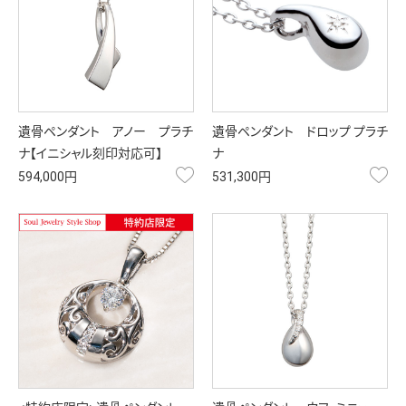
遺骨ペンダント アノー プラチ
遺骨ペンダント ドロップ プラチ
ナ【イニシャル刻印対応可】
ナ
お気に入り
お
594,000円
531,300円