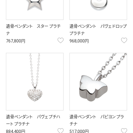
遺骨ペンダント スター プラチ
遺骨ペンダント パヴェ ドロップ
ナ
プラチナ
お気に入り
お
767,800円
968,000円
遺骨ペンダント パヴェ プチハ
遺骨ペンダント パピヨン プラ
ート プラチナ
チナ
お気に入り
お
884,400円
517,000円