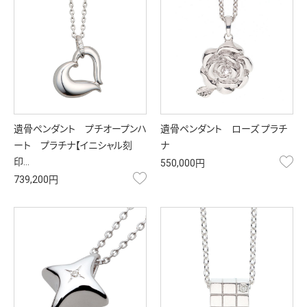
遺骨ペンダント プチオープンハ
遺骨ペンダント ローズ プラチ
ート プラチナ【イニシャル刻
ナ
お
印…
550,000円
お気に入り
739,200円