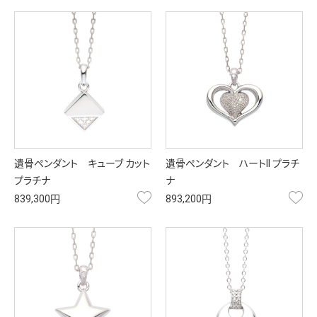
遺骨ペンダント キューブ カット
遺骨ペンダント ハートII プラチ
プラチナ
ナ
お気に入り
お
839,300円
893,200円