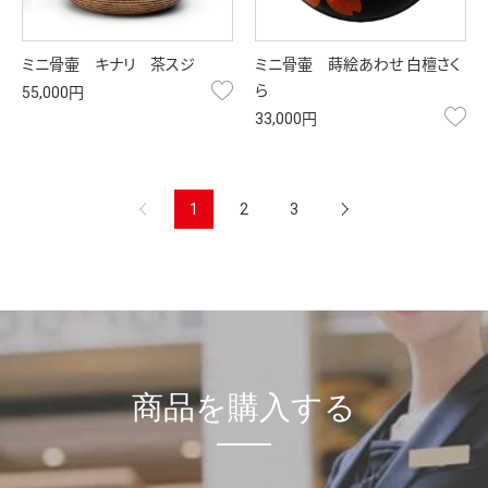
ミニ骨壷 キナリ 茶スジ
ミニ骨壷 蒔絵あわせ 白檀さく
お気に入り
ら
55,000円
お
33,000円
前へ
1
2
3
次へ
商品を購入する