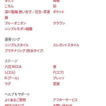
まとう
蒔絵
ころん
彩
深川製磁 想い合子／花生・茶湯
ポケット
器
ブルーオニオン
クラウン
シンプルモダン純銀
遺骨リング
シンプルスタイル
エレガントスタイル
プラチナリング（防水タイプ）
ステージ
六花 RiCCA
景
Ｌ(エル)
Ｆ(エフ)
R（アール）
プレッソ
ラグ
窓居
ヘルプ & サポート
よくあるご質問
アフターサービス
WEBカタログ
お問い合わせ