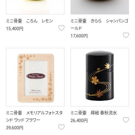
ミニ骨壷 ころん レモン
ミニ骨壷 きらら シャンパンゴ
お気に入り
ールド
15,400円
お
17,600円
ミニ骨壷 メモリアルフォトスタ
ミニ骨壷 蒔絵 春秋流水
お
ンド ウッド フラワー
26,400円
お気に入り
39,600円