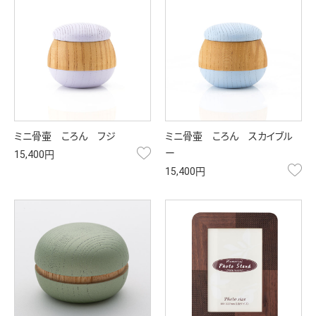
ミニ骨壷 ころん フジ
ミニ骨壷 ころん スカイブル
お気に入り
ー
15,400円
お
15,400円