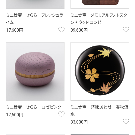
ミニ骨壷 きらら フレッシュラ
ミニ骨壷 メモリアルフォトスタ
イム
ンド ウッド コンビ
お気に入り
お
17,600円
39,600円
ミニ骨壷 きらら ロゼピンク
ミニ骨壷 蒔絵あわせ 春秋流
お気に入り
水
17,600円
お
33,000円