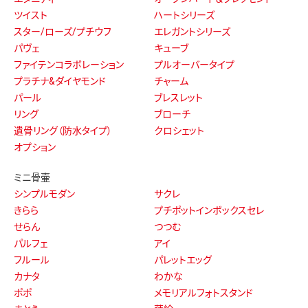
ツイスト
ハートシリーズ
スター/ローズ/プチウフ
エレガントシリーズ
パヴェ
キューブ
ファイテンコラボレーション
プルオーバータイプ
プラチナ&ダイヤモンド
チャーム
パール
ブレスレット
リング
ブローチ
遺骨リング（防水タイプ）
クロシェット
オプション
ミニ骨壷
シンプルモダン
サクレ
きらら
プチポットインボックスセレ
せらん
つつむ
パルフェ
アイ
フルール
パレットエッグ
カナタ
わかな
ポポ
メモリアルフォトスタンド