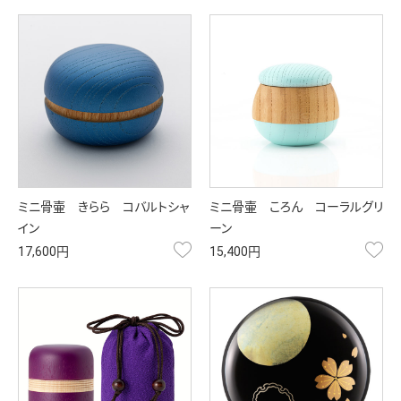
ミニ骨壷 きらら コバルトシャ
ミニ骨壷 ころん コーラルグリ
イン
ーン
お気に入り
お
17,600円
15,400円