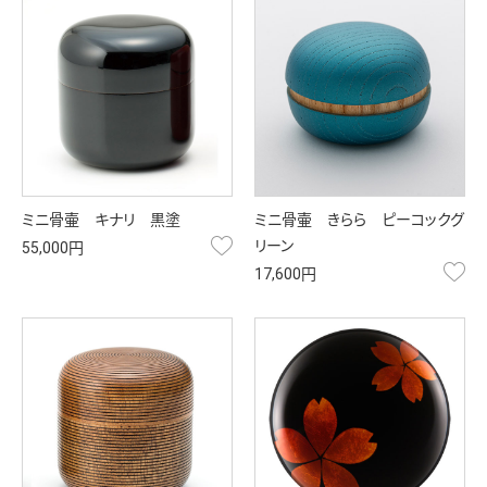
ミニ骨壷 キナリ 黒塗
ミニ骨壷 きらら ピーコックグ
お気に入り
リーン
55,000円
お
17,600円