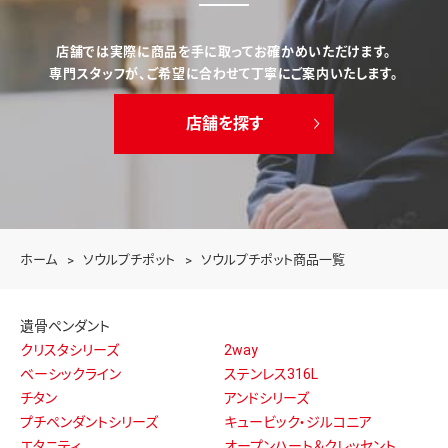
店舗では実際に商品を手に取ってお確かめいただけます。
専門スタッフが、ご希望に合わせて丁寧にご案内いたします。
店舗を探す
ホーム
ソウルプチポット
ソウルプチポット商品一覧
遺骨ペンダント
クリスタシリーズ
2way
ベーシックライン
ステンレス316L
チタン
アンドシリーズ
プチペンダントシリーズ
キュービック・ジルコニア
エタニティ
オープンハート＆クレッセント