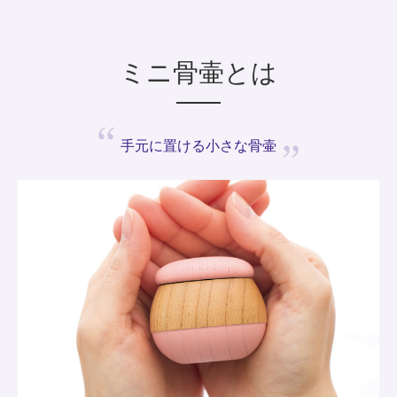
ミニ骨壷とは
手元に置ける
小さな骨壷