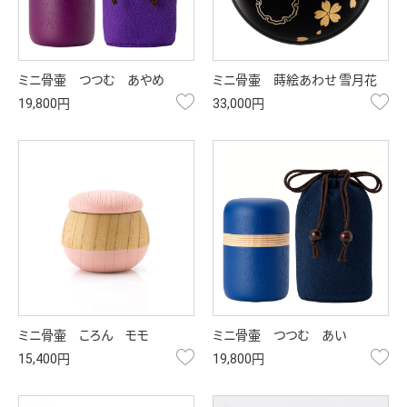
ミニ骨壷 つつむ あやめ
ミニ骨壷 蒔絵あわせ 雪月花
お気に入り
お
19,800円
33,000円
ミニ骨壷 ころん モモ
ミニ骨壷 つつむ あい
お気に入り
お
15,400円
19,800円