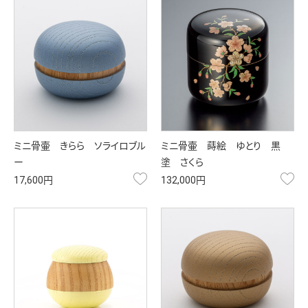
ミニ骨壷 きらら ソライロブル
ミニ骨壷 蒔絵 ゆとり 黒
ー
塗 さくら
お気に入り
お
17,600円
132,000円