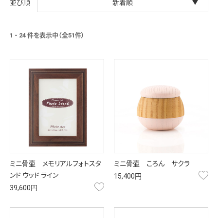
新着順
1 - 24 件を表示中（全51件）
ミニ骨壷 メモリアルフォトスタ
ミニ骨壷 ころん サクラ
お
ンド ウッド ライン
15,400円
お気に入り
39,600円