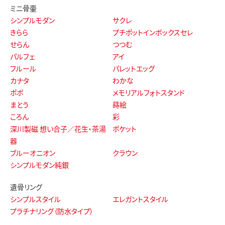
ミニ骨壷
シンプルモダン
サクレ
きらら
プチポットインボックスセレ
せらん
つつむ
パルフェ
アイ
フルール
パレットエッグ
カナタ
わかな
ポポ
メモリアルフォトスタンド
まとう
蒔絵
ころん
彩
深川製磁 想い合子／花生・茶湯
ポケット
器
ブルーオニオン
クラウン
シンプルモダン純銀
遺骨リング
シンプルスタイル
エレガントスタイル
プラチナリング（防水タイプ）