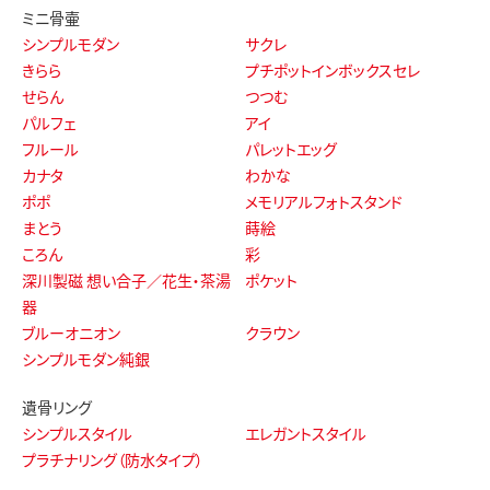
ミニ骨壷
シンプルモダン
サクレ
きらら
プチポットインボックスセレ
せらん
つつむ
パルフェ
アイ
フルール
パレットエッグ
カナタ
わかな
ポポ
メモリアルフォトスタンド
まとう
蒔絵
ころん
彩
深川製磁 想い合子／花生・茶湯
ポケット
器
ブルーオニオン
クラウン
シンプルモダン純銀
遺骨リング
シンプルスタイル
エレガントスタイル
プラチナリング（防水タイプ）