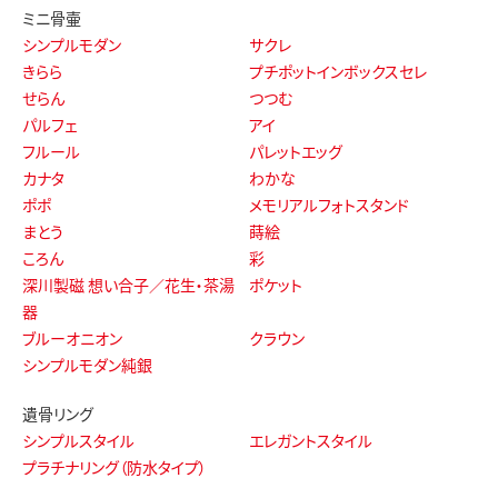
ミニ骨壷
シンプルモダン
サクレ
きらら
プチポットインボックスセレ
せらん
つつむ
パルフェ
アイ
フルール
パレットエッグ
カナタ
わかな
ポポ
メモリアルフォトスタンド
まとう
蒔絵
ころん
彩
深川製磁 想い合子／花生・茶湯
ポケット
器
ブルーオニオン
クラウン
シンプルモダン純銀
遺骨リング
シンプルスタイル
エレガントスタイル
プラチナリング（防水タイプ）