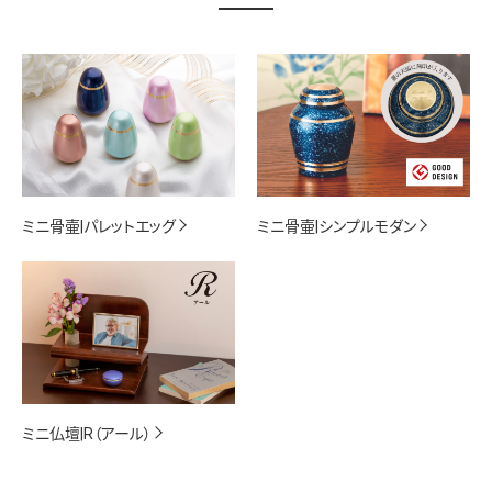
ミニ骨壷|パレットエッグ
ミニ骨壷|シンプルモダン
ミニ仏壇|R（アール）