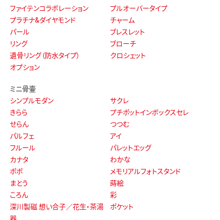
ファイテンコラボレーション
プルオーバータイプ
プラチナ&ダイヤモンド
チャーム
パール
ブレスレット
リング
ブローチ
遺骨リング（防水タイプ）
クロシェット
オプション
ミニ骨壷
シンプルモダン
サクレ
きらら
プチポットインボックスセレ
せらん
つつむ
パルフェ
アイ
フルール
パレットエッグ
カナタ
わかな
ポポ
メモリアルフォトスタンド
まとう
蒔絵
ころん
彩
深川製磁 想い合子／花生・茶湯
ポケット
器