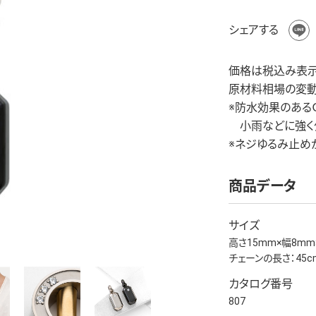
シェアする
価格は税込み表示
原材料相場の変動
※防水効果のあ
小雨などに強く少
※ネジゆるみ止め
商品データ
サイズ
高さ15mm×幅8mm
チェーンの長さ：45c
カタログ番号
807