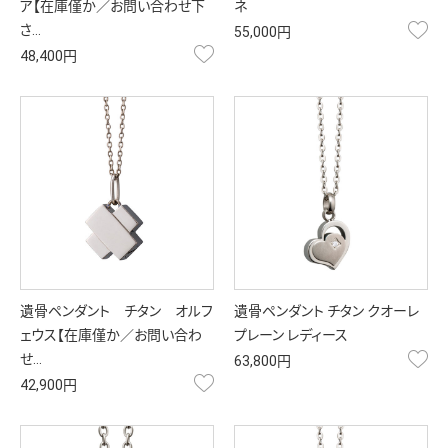
ア【在庫僅か／お問い合わせ下
ネ
お
さ…
55,000円
お気に入り
48,400円
遺骨ペンダント チタン オルフ
遺骨ペンダント チタン クオーレ
ェウス【在庫僅か／お問い合わ
プレーン レディース
お
せ…
63,800円
お気に入り
42,900円