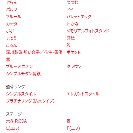
せらん
つつむ
パルフェ
アイ
フルール
パレットエッグ
カナタ
わかな
ポポ
メモリアルフォトスタンド
まとう
蒔絵
ころん
彩
深川製磁 想い合子／花生・茶湯
ポケット
器
ブルーオニオン
クラウン
シンプルモダン純銀
遺骨リング
シンプルスタイル
エレガントスタイル
プラチナリング（防水タイプ）
ステージ
六花 RiCCA
景
Ｌ(エル)
Ｆ(エフ)