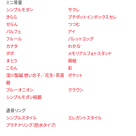
ミニ骨壷
シンプルモダン
サクレ
きらら
プチポットインボックスセレ
せらん
つつむ
パルフェ
アイ
フルール
パレットエッグ
カナタ
わかな
ポポ
メモリアルフォトスタンド
まとう
蒔絵
ころん
彩
深川製磁 想い合子／花生・茶湯
ポケット
器
ブルーオニオン
クラウン
シンプルモダン純銀
遺骨リング
シンプルスタイル
エレガントスタイル
プラチナリング（防水タイプ）