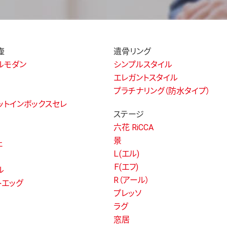
壷
遺骨リング
ルモダン
シンプルスタイル
エレガントスタイル
プラチナリング（防水タイプ）
ットインボックスセレ
ステージ
六花 RiCCA
景
ェ
Ｌ(エル)
Ｆ(エフ)
ル
R（アール）
トエッグ
プレッソ
ラグ
窓居