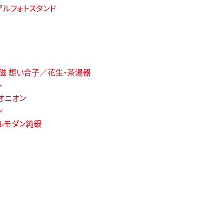
アルフォトスタンド
磁 想い合子／花生・茶湯器
ト
オニオン
ン
ルモダン純銀