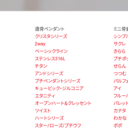
遺骨ペンダント
ミニ骨
クリスタシリーズ
シンプ
2way
サクレ
ベーシックライン
きらら
ステンレス316L
プチポ
チタン
せらん
アンドシリーズ
つつむ
プチペンダントシリーズ
パルフ
キュービック・ジルコニア
アイ
エタニティ
フルー
オープンハート＆クレッセント
パレッ
ツイスト
カナタ
ハートシリーズ
わかな
スター/ローズ/プチウフ
ポポ