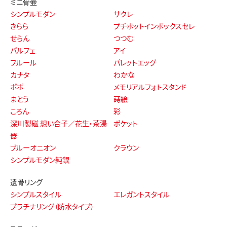
ミニ骨壷
シンプルモダン
サクレ
きらら
プチポットインボックスセレ
せらん
つつむ
パルフェ
アイ
フルール
パレットエッグ
カナタ
わかな
ポポ
メモリアルフォトスタンド
まとう
蒔絵
ころん
彩
深川製磁 想い合子／花生・茶湯
ポケット
器
ブルーオニオン
クラウン
シンプルモダン純銀
遺骨リング
シンプルスタイル
エレガントスタイル
プラチナリング（防水タイプ）