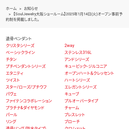
ホーム
お知らせ
【SoulJewelry大阪ショールーム】2025年1月14日(火)オープン事前予
約制を掲載しました。
遺骨ペンダント
クリスタシリーズ
2way
ベーシックライン
ステンレス316L
チタン
アンドシリーズ
プチペンダントシリーズ
キュービック・ジルコニア
エタニティ
オープンハート＆クレッセント
ツイスト
ハートシリーズ
スター/ローズ/プチウフ
エレガントシリーズ
パヴェ
キューブ
ファイテンコラボレーション
プルオーバータイプ
プラチナ&ダイヤモンド
チャーム
パール
ブレスレット
リング
ブローチ
遺骨リング（防水タイプ）
クロシェット