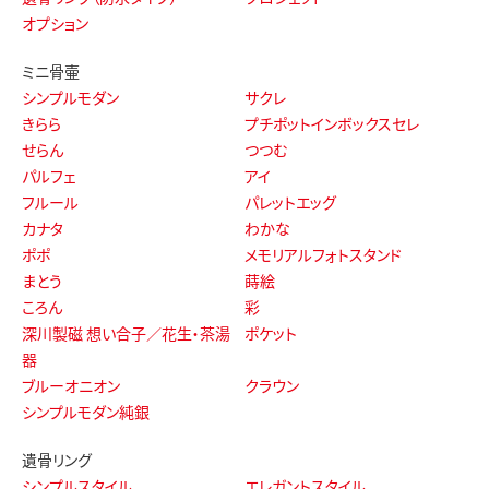
オプション
ミニ骨壷
シンプルモダン
サクレ
きらら
プチポットインボックスセレ
せらん
つつむ
パルフェ
アイ
フルール
パレットエッグ
カナタ
わかな
ポポ
メモリアルフォトスタンド
まとう
蒔絵
ころん
彩
深川製磁 想い合子／花生・茶湯
ポケット
器
ブルーオニオン
クラウン
シンプルモダン純銀
遺骨リング
シンプルスタイル
エレガントスタイル