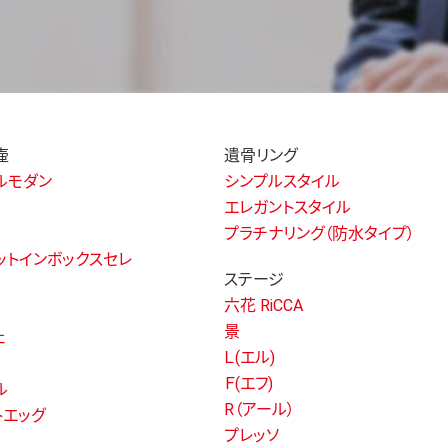
壷
遺骨リング
ルモダン
シンプルスタイル
エレガントスタイル
プラチナリング（防水タイプ）
ットインボックスセレ
ステージ
六花 RiCCA
景
ェ
Ｌ(エル)
Ｆ(エフ)
ル
R（アール）
トエッグ
プレッソ