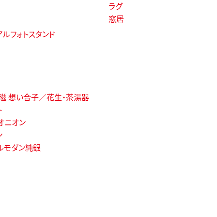
ラグ
窓居
アルフォトスタンド
磁 想い合子／花生・茶湯器
ト
オニオン
ン
ルモダン純銀