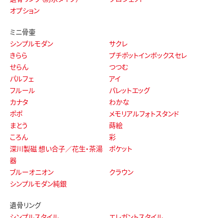
オプション
ミニ骨壷
シンプルモダン
サクレ
きらら
プチポットインボックスセレ
せらん
つつむ
パルフェ
アイ
フルール
パレットエッグ
カナタ
わかな
ポポ
メモリアルフォトスタンド
まとう
蒔絵
ころん
彩
深川製磁 想い合子／花生・茶湯
ポケット
器
ブルーオニオン
クラウン
シンプルモダン純銀
遺骨リング
シンプルスタイル
エレガントスタイル