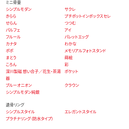
ミニ骨壷
シンプルモダン
サクレ
きらら
プチポットインボックスセレ
せらん
つつむ
パルフェ
アイ
フルール
パレットエッグ
カナタ
わかな
ポポ
メモリアルフォトスタンド
まとう
蒔絵
ころん
彩
深川製磁 想い合子／花生・茶湯
ポケット
器
ブルーオニオン
クラウン
シンプルモダン純銀
遺骨リング
シンプルスタイル
エレガントスタイル
プラチナリング（防水タイプ）