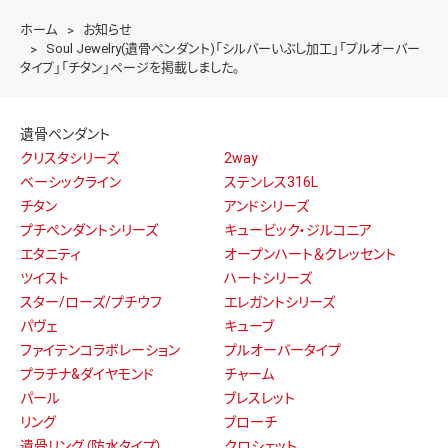
ホーム
お知らせ
Soul Jewelry(遺骨ペンダント)「シルバーいぶし加工」「プルオーバー
タイプ」「チタン」ページを掲載しました。
遺骨ペンダント
クリスタシリーズ
2way
ベーシックライン
ステンレス316L
チタン
アンドシリーズ
プチペンダントシリーズ
キュービック・ジルコニア
エタニティ
オープンハート＆クレッセント
ツイスト
ハートシリーズ
スター/ローズ/プチウフ
エレガントシリーズ
パヴェ
キューブ
ファイテンコラボレーション
プルオーバータイプ
プラチナ&ダイヤモンド
チャーム
パール
ブレスレット
リング
ブローチ
遺骨リング（防水タイプ）
クロシェット