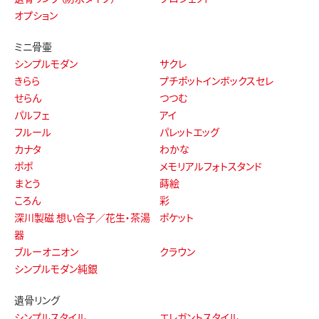
オプション
ミニ骨壷
シンプルモダン
サクレ
きらら
プチポットインボックスセレ
せらん
つつむ
パルフェ
アイ
フルール
パレットエッグ
カナタ
わかな
ポポ
メモリアルフォトスタンド
まとう
蒔絵
ころん
彩
深川製磁 想い合子／花生・茶湯
ポケット
器
ブルーオニオン
クラウン
シンプルモダン純銀
遺骨リング
シンプルスタイル
エレガントスタイル