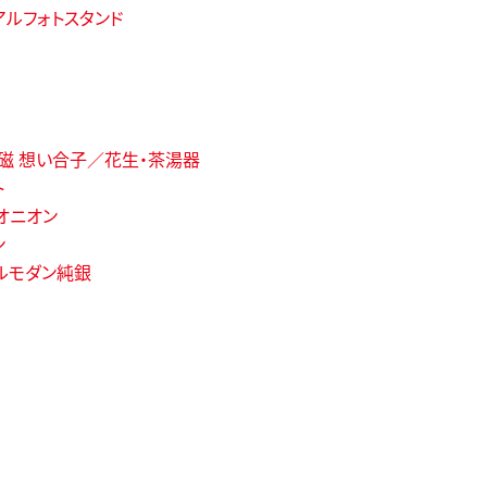
アルフォトスタンド
磁 想い合子／花生・茶湯器
ト
オニオン
ン
ルモダン純銀