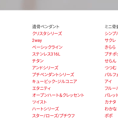
遺骨ペンダント
ミニ骨
クリスタシリーズ
シンプ
2way
サクレ
ベーシックライン
きらら
ステンレス316L
プチポ
チタン
せらん
アンドシリーズ
つつむ
プチペンダントシリーズ
パルフ
キュービック・ジルコニア
アイ
エタニティ
フルー
オープンハート＆クレッセント
パレッ
ツイスト
カナタ
ハートシリーズ
わかな
スター/ローズ/プチウフ
ポポ