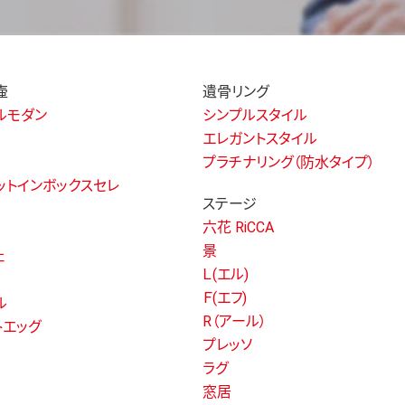
壷
遺骨リング
ルモダン
シンプルスタイル
エレガントスタイル
プラチナリング（防水タイプ）
ットインボックスセレ
ステージ
六花 RiCCA
景
ェ
Ｌ(エル)
Ｆ(エフ)
ル
R（アール）
トエッグ
プレッソ
ラグ
窓居