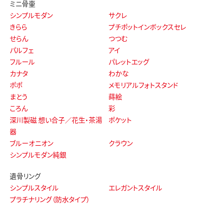
ミニ骨壷
シンプルモダン
サクレ
きらら
プチポットインボックスセレ
せらん
つつむ
パルフェ
アイ
フルール
パレットエッグ
カナタ
わかな
ポポ
メモリアルフォトスタンド
まとう
蒔絵
ころん
彩
深川製磁 想い合子／花生・茶湯
ポケット
器
ブルーオニオン
クラウン
シンプルモダン純銀
遺骨リング
シンプルスタイル
エレガントスタイル
プラチナリング（防水タイプ）