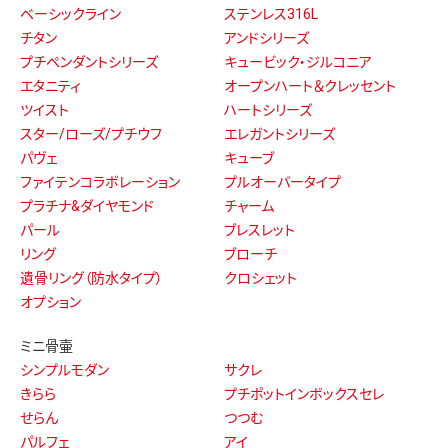
ベーシックライン
ステンレス316L
チタン
アンドシリーズ
プチペンダントシリーズ
キュービック・ジルコニア
エタニティ
オープンハート＆クレッセント
ツイスト
ハートシリーズ
スター/ローズ/プチウフ
エレガントシリーズ
パヴェ
キューブ
ファイテンコラボレーション
プルオーバータイプ
プラチナ&ダイヤモンド
チャーム
パール
ブレスレット
リング
ブローチ
遺骨リング（防水タイプ）
クロシェット
オプション
ミニ骨壷
シンプルモダン
サクレ
きらら
プチポットインボックスセレ
せらん
つつむ
パルフェ
アイ