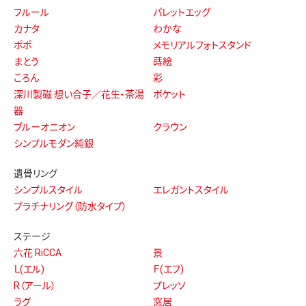
フルール
パレットエッグ
カナタ
わかな
ポポ
メモリアルフォトスタンド
まとう
蒔絵
ころん
彩
深川製磁 想い合子／花生・茶湯
ポケット
器
ブルーオニオン
クラウン
シンプルモダン純銀
遺骨リング
シンプルスタイル
エレガントスタイル
プラチナリング（防水タイプ）
ステージ
六花 RiCCA
景
Ｌ(エル)
Ｆ(エフ)
R（アール）
プレッソ
ラグ
窓居