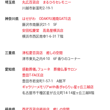
埼玉県
丸広百貨店 まるひろセレモニー
川越市新富町2-19-1
神奈川県
はせがわ ODAKYU湘南GATE店
藤沢市南藤沢21-1 5F
安田松慶堂 高島屋横浜店
横浜市西区南幸1-6-31 ７階
三重県
津松菱百貨店 癒しの空間
津市東丸之内4-10 6F 香りのコーナー
愛知県
感動葬儀。フューネ 葬儀仏事サロン
豊田T-FACE店
豊田市若宮町1-57-1 A館7F
ギャラリーメモリアwith香ぎゃらりぃ星ヶ丘三越店
名古屋市千種区星が丘元町14-14星ヶ丘三越8階
福井県
西武百貨店福井店 癒しの空間