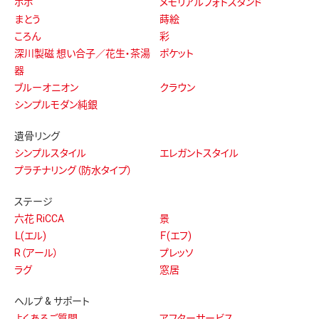
ポポ
メモリアルフォトスタンド
まとう
蒔絵
ころん
彩
深川製磁 想い合子／花生・茶湯
ポケット
器
ブルーオニオン
クラウン
シンプルモダン純銀
遺骨リング
シンプルスタイル
エレガントスタイル
プラチナリング（防水タイプ）
ステージ
六花 RiCCA
景
Ｌ(エル)
Ｆ(エフ)
R（アール）
プレッソ
ラグ
窓居
ヘルプ & サポート
よくあるご質問
アフターサービス