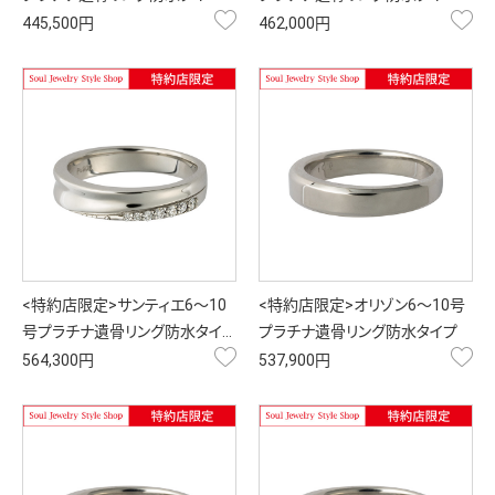
お気に入り
お
445,500円
462,000円
<特約店限定>サンティエ6～10
<特約店限定>オリゾン6～10号
号プラチナ遺骨リング防水タイ…
プラチナ遺骨リング防水タイプ
お気に入り
お
564,300円
537,900円