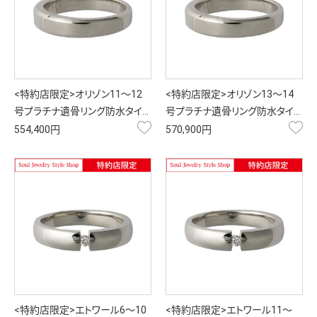
<特約店限定>オリゾン11～12
<特約店限定>オリゾン13～14
号プラチナ遺骨リング防水タイ…
号プラチナ遺骨リング防水タイ…
お気に入り
お
554,400円
570,900円
<特約店限定>エトワール6～10
<特約店限定>エトワール11～