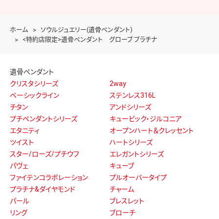
ミニ骨壷
シンプルモダン
サクレ
きらら
プチポットインボックスセレ
せらん
つつむ
パルフェ
アイ
フルール
パレットエッグ
カナタ
わかな
ポポ
メモリアルフォトスタンド
まとう
蒔絵
ころん
彩
深川製磁 想い合子／花生・茶湯
ポケット
器
ブルーオニオン
クラウン
シンプルモダン純銀
遺骨リング
シンプルスタイル
エレガントスタイル
プラチナリング（防水タイプ）