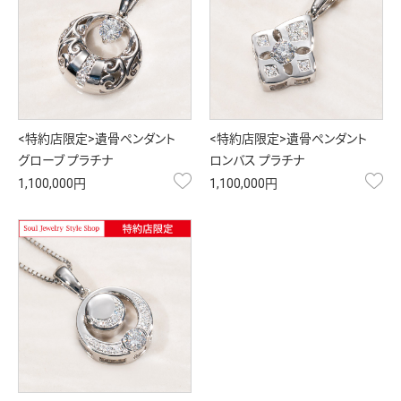
<特約店限定>遺骨ペンダント
<特約店限定>遺骨ペンダント
グローブ プラチナ
ロンバス プラチナ
お気に入り
お
1,100,000円
1,100,000円