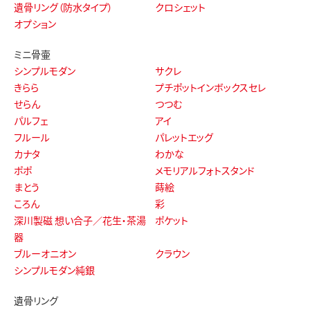
ステージ
六花 RiCCA
景
Ｌ(エル)
Ｆ(エフ)
R（アール）
プレッソ
ラグ
窓居
ヘルプ & サポート
よくあるご質問
アフターサービス
WEBカタログ
お問い合わせ
コンテンツ
ソウルシリーズについて
手元供養とは
コラム
お客様の声
絵本「かけら」
お知らせ
グッドデザイン賞受賞商品
SNSキャンペーン
twitter
instagram
facebo