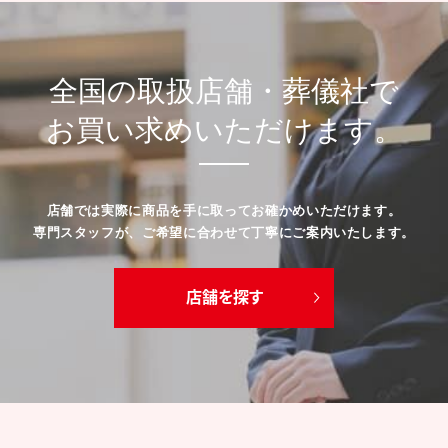
ホーム
ソウルジュエリー(遺骨ペンダント)
<特約店限定>遺骨ペンダント グローブ プラチナ
遺骨ペンダント
クリスタシリーズ
2way
ベーシックライン
ステンレス316L
チタン
アンドシリーズ
プチペンダントシリーズ
キュービック・ジルコニア
エタニティ
オープンハート＆クレッセント
ツイスト
ハートシリーズ
スター/ローズ/プチウフ
エレガントシリーズ
パヴェ
キューブ
ファイテンコラボレーション
プルオーバータイプ
プラチナ&ダイヤモンド
チャーム
パール
ブレスレット
リング
ブローチ
遺骨リング（防水タイプ）
クロシェット
オプション