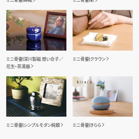
ミニ骨壷|蒔絵
ミニ骨壷|彩
ミニ骨壷|深川製磁 想い合子／
ミニ骨壷|クラウン
花生・茶湯器
ミニ骨壷|シンプルモダン純銀
ミニ骨壷|きらら