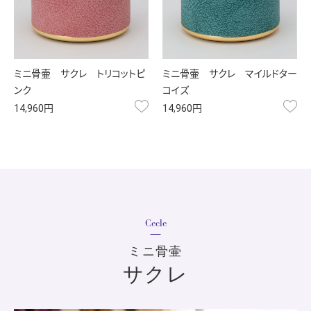
ミニ骨壷 サクレ トリコットピ
ミニ骨壷 サクレ マイルドター
ンク
コイズ
お気に入り
お
14,960円
14,960円
ミニ骨壷
サクレ