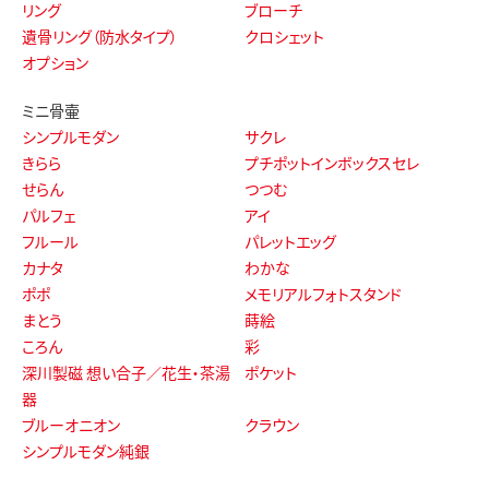
リング
ブローチ
遺骨リング（防水タイプ）
クロシェット
オプション
ミニ骨壷
シンプルモダン
サクレ
きらら
プチポットインボックスセレ
せらん
つつむ
パルフェ
アイ
フルール
パレットエッグ
カナタ
わかな
ポポ
メモリアルフォトスタンド
まとう
蒔絵
ころん
彩
深川製磁 想い合子／花生・茶湯
ポケット
器
ブルーオニオン
クラウン
シンプルモダン純銀