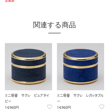
金属製
関連する商品
ミニ骨壷 サクレ ピュアネイ
ミニ骨壷 サクレ レガッタブル
ビー
ー
お気に入り
お
14,960円
14,960円