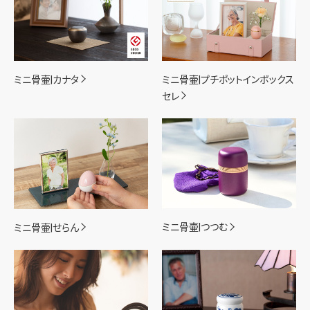
ミニ骨壷|カナタ
ミニ骨壷|プチポットインボックス
セレ
ミニ骨壷|つつむ
ミニ骨壷|せらん