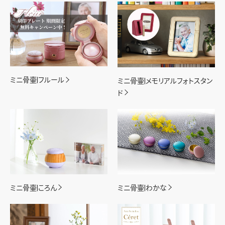
ミニ骨壷|フルール
ミニ骨壷|メモリアルフォトスタン
ド
ミニ骨壷|ころん
ミニ骨壷|わかな