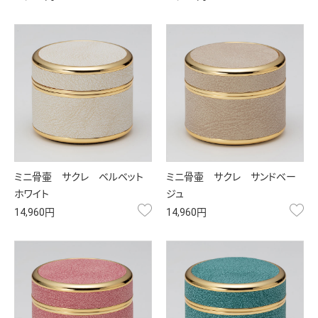
ミニ骨壷 サクレ ベルベット
ミニ骨壷 サクレ サンドベー
ホワイト
ジュ
お気に入り
お
14,960円
14,960円