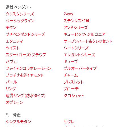
パルフェ
アイ
フルール
パレットエッグ
カナタ
わかな
ポポ
メモリアルフォトスタンド
まとう
蒔絵
ころん
彩
深川製磁 想い合子／花生・茶湯
ポケット
器
ブルーオニオン
クラウン
シンプルモダン純銀
遺骨リング
シンプルスタイル
エレガントスタイル
プラチナリング（防水タイプ）
ステージ
六花 RiCCA
景
Ｌ(エル)
Ｆ(エフ)
R（アール）
プレッソ