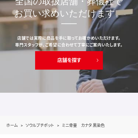
クリスタシリーズ
2way
ベーシックライン
ステンレス316L
チタン
アンドシリーズ
プチペンダントシリーズ
キュービック・ジルコニア
エタニティ
オープンハート＆クレッセント
ツイスト
ハートシリーズ
スター/ローズ/プチウフ
エレガントシリーズ
パヴェ
キューブ
ファイテンコラボレーション
プルオーバータイプ
プラチナ&ダイヤモンド
チャーム
パール
ブレスレット
リング
ブローチ
遺骨リング（防水タイプ）
クロシェット
オプション
ミニ骨壷
シンプルモダン
サクレ
きらら
プチポットインボックスセレ
せらん
つつむ