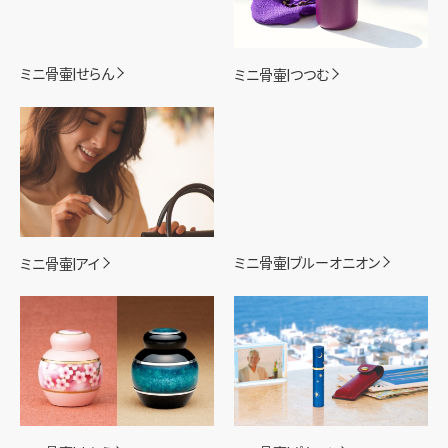
ミニ骨壷|つつむ
ミニ骨壷|せらん
ミニ骨壷|アイ
ミニ骨壷|ブルーオニオン