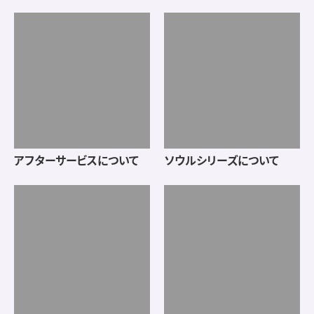
絵本「かけら」
手元供養コラム
お客様の声
全国の取扱店舗・葬儀社で