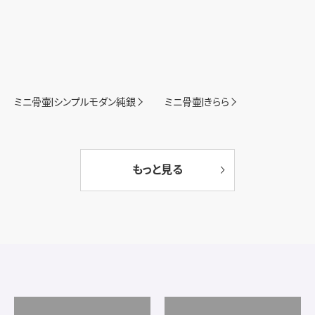
ミニ骨壷|シンプルモダン純銀
ミニ骨壷|きらら
もっと見る