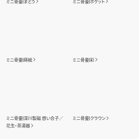
ミニ骨壷|まとう
ミニ骨壷|ポケット
ミニ骨壷|蒔絵
ミニ骨壷|彩
ミニ骨壷|深川製磁 想い合子／
ミニ骨壷|クラウン
花生・茶湯器