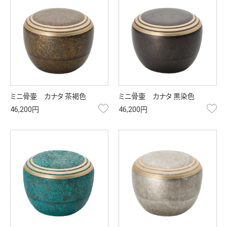
ミニ骨壷 カナタ 茶褐色
ミニ骨壷 カナタ 黒染色
お気に入り
お
46,200円
46,200円