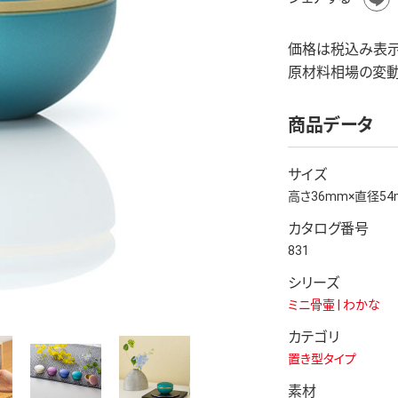
価格は税込み表示
原材料相場の変動
商品データ
サイズ
高さ36mm×直径54
カタログ番号
831
シリーズ
ミニ骨壷 | わかな
カテゴリ
置き型タイプ
素材