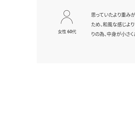
思っていたより重み
ため、和風な感じより
女性 60代
りの為、中身が小さく