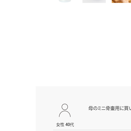
母のミニ骨壷用に買い
女性 40代