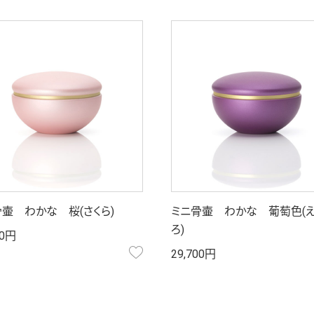
壷 わかな 桜(さくら)
ミニ骨壷 わかな 葡萄色(
ろ)
00円
お気に入り
29,700円