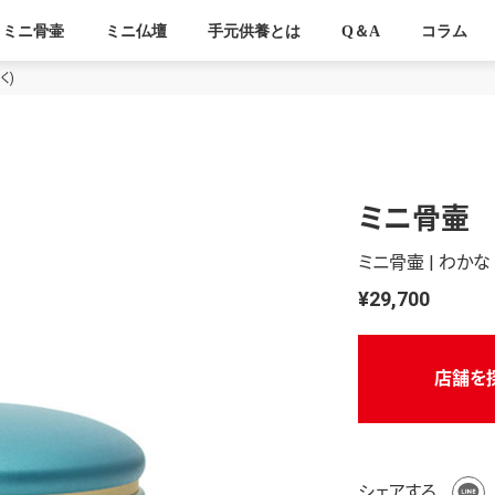
ミニ骨壷
ミニ仏壇
手元供養とは
Q＆A
コラム
く)
ミニ骨壷 
ミニ骨壷 | わかな
¥29,700
店舗を
シェアする