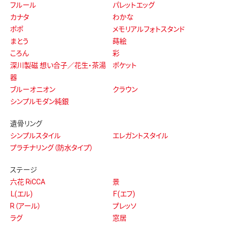
フルール
パレットエッグ
カナタ
わかな
ポポ
メモリアルフォトスタンド
まとう
蒔絵
ころん
彩
深川製磁 想い合子／花生・茶湯
ポケット
器
ブルーオニオン
クラウン
シンプルモダン純銀
遺骨リング
シンプルスタイル
エレガントスタイル
プラチナリング（防水タイプ）
ステージ
六花 RiCCA
景
Ｌ(エル)
Ｆ(エフ)
R（アール）
プレッソ
ラグ
窓居