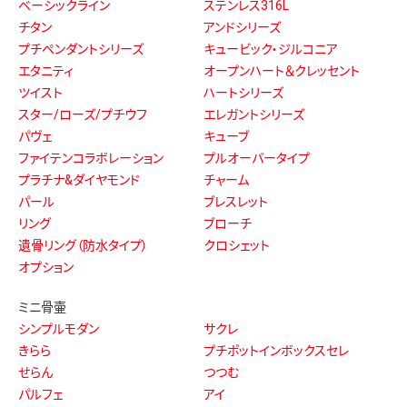
ベーシックライン
ステンレス316L
チタン
アンドシリーズ
プチペンダントシリーズ
キュービック・ジルコニア
エタニティ
オープンハート＆クレッセント
ツイスト
ハートシリーズ
スター/ローズ/プチウフ
エレガントシリーズ
パヴェ
キューブ
ファイテンコラボレーション
プルオーバータイプ
プラチナ&ダイヤモンド
チャーム
パール
ブレスレット
リング
ブローチ
遺骨リング（防水タイプ）
クロシェット
オプション
ミニ骨壷
シンプルモダン
サクレ
きらら
プチポットインボックスセレ
せらん
つつむ
パルフェ
アイ