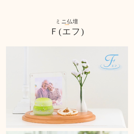
ミニ仏壇
Ｆ(エフ)