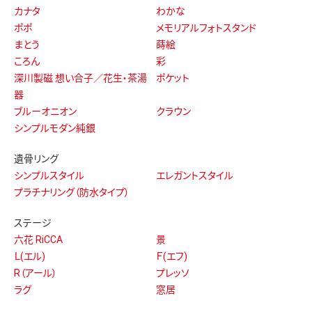
カナタ
わかな
ポポ
メモリアルフォトスタンド
まとう
蒔絵
ころん
彩
深川製磁 想い合子／花生・茶湯
ポケット
器
ブルーオニオン
クラウン
シンプルモダン純銀
遺骨リング
シンプルスタイル
エレガントスタイル
プラチナリング（防水タイプ）
ステージ
六花 RiCCA
景
Ｌ(エル)
Ｆ(エフ)
R（アール）
プレッソ
ラグ
窓居