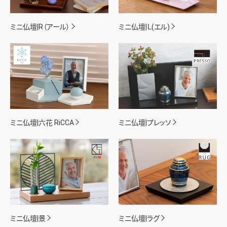
ミニ仏壇|R（アール）
ミニ仏壇|Ｌ(エル)
ミニ仏壇|六花 RiCCA
ミニ仏壇|プレッソ
ミニ仏壇|景
ミニ仏壇|ラグ