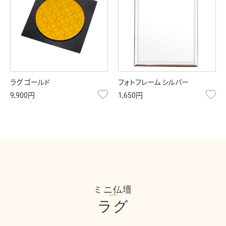
ラグ ゴールド
フォトフレーム シルバー
お気に入り
お
9,900円
1,650円
ミニ仏壇
ラグ