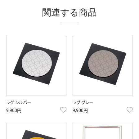
関連する商品
ラグ シルバー
ラグ グレー
お気に入り
お
9,900円
9,900円