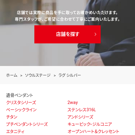
店舗では実際に商品を手に取ってお確かめいただけます。
専門スタッフが、ご希望に合わせて丁寧にご案内いたします。
店舗を探す
ホーム
ソウルステージ
ラグ シルバー
遺骨ペンダント
クリスタシリーズ
2way
ベーシックライン
ステンレス316L
チタン
アンドシリーズ
プチペンダントシリーズ
キュービック・ジルコニア
エタニティ
オープンハート＆クレッセント