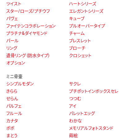
ツイスト
ハートシリーズ
スター/ローズ/プチウフ
エレガントシリーズ
パヴェ
キューブ
ファイテンコラボレーション
プルオーバータイプ
プラチナ&ダイヤモンド
チャーム
パール
ブレスレット
リング
ブローチ
遺骨リング（防水タイプ）
クロシェット
オプション
ミニ骨壷
シンプルモダン
サクレ
きらら
プチポットインボックスセレ
せらん
つつむ
パルフェ
アイ
フルール
パレットエッグ
カナタ
わかな
ポポ
メモリアルフォトスタンド
まとう
蒔絵