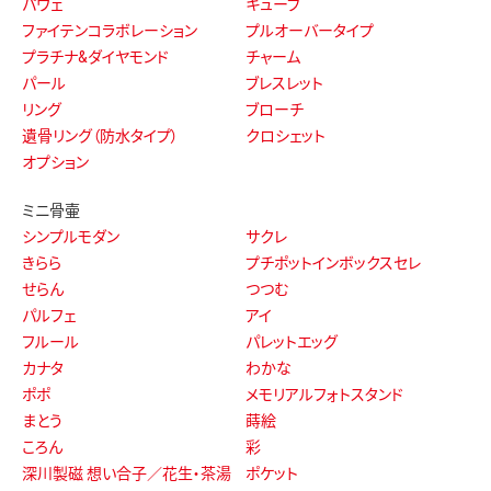
パヴェ
キューブ
ファイテンコラボレーション
プルオーバータイプ
プラチナ&ダイヤモンド
チャーム
パール
ブレスレット
リング
ブローチ
遺骨リング（防水タイプ）
クロシェット
オプション
ミニ骨壷
シンプルモダン
サクレ
きらら
プチポットインボックスセレ
せらん
つつむ
パルフェ
アイ
フルール
パレットエッグ
カナタ
わかな
ポポ
メモリアルフォトスタンド
まとう
蒔絵
ころん
彩
深川製磁 想い合子／花生・茶湯
ポケット