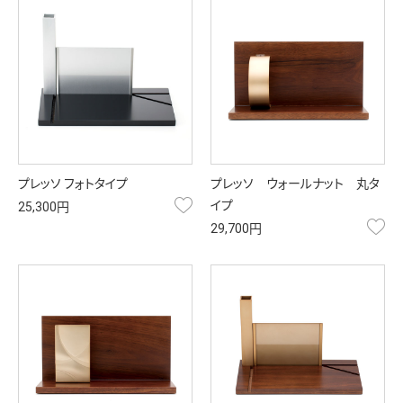
プレッソ フォトタイプ
プレッソ ウォールナット 丸タ
お気に入り
イプ
25,300円
お
29,700円