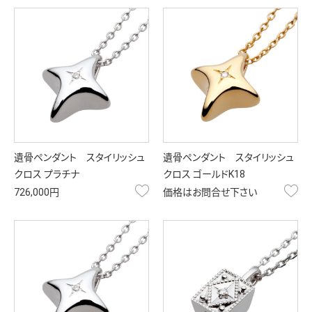
遺骨ペンダント スタイリッシュ
遺骨ペンダント スタイリッシュ
クロス プラチナ
クロス ゴールドK18
お気に入り
お
726,000円
価格はお問合せ下さい