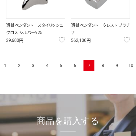
遺骨ペンダント スタイリッシュ
遺骨ペンダント クレスト プラチ
クロス シルバー925
ナ
お気に入り
お
39,600円
562,100円
1
2
3
4
5
6
7
8
9
10
商品を購入する