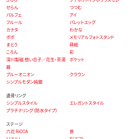
せらん
つつむ
パルフェ
アイ
フルール
パレットエッグ
カナタ
わかな
ポポ
メモリアルフォトスタンド
まとう
蒔絵
ころん
彩
深川製磁 想い合子／花生・茶湯
ポケット
器
ブルーオニオン
クラウン
シンプルモダン純銀
遺骨リング
シンプルスタイル
エレガントスタイル
プラチナリング（防水タイプ）
ステージ
六花 RiCCA
景
Ｌ(エル)
Ｆ(エフ)