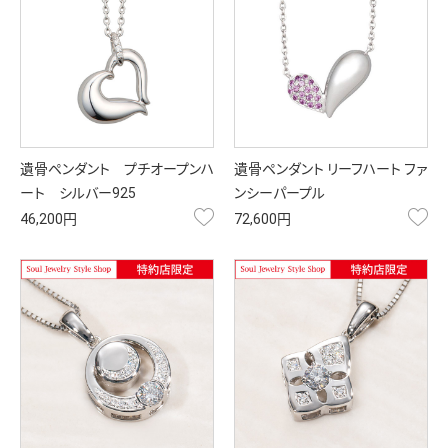
遺骨ペンダント プチオープンハ
遺骨ペンダント リーフハート ファ
ート シルバー925
ンシーパープル
お気に入り
お
46,200円
72,600円