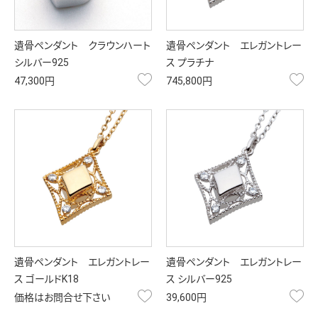
遺骨ペンダント クラウンハート
遺骨ペンダント エレガントレー
シルバー925
ス プラチナ
お気に入り
お
47,300円
745,800円
遺骨ペンダント エレガントレー
遺骨ペンダント エレガントレー
ス ゴールドK18
ス シルバー925
お気に入り
お
価格はお問合せ下さい
39,600円