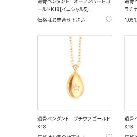
遺骨ペンダント オープンハート ゴ
遺骨
ールドK18【イニシャル刻…
ラチ
お気に入り
価格はお問合せ下さい
1,05
遺骨ペンダント プチウフ ゴールド
遺骨
K18
K18
お気に入り