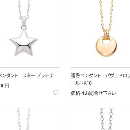
ペンダント スター プラチナ
遺骨ペンダント パヴェ ドロッ
ールドK18
800円
お気に入り
価格はお問合せ下さい