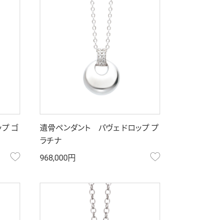
プ ゴ
遺骨ペンダント パヴェ ドロップ プ
ラチナ
お気に入り
お気に入り
968,000円