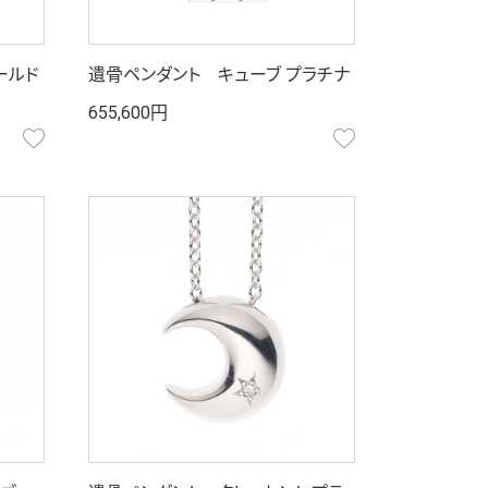
ールド
遺骨ペンダント キューブ プラチナ
655,600円
お気に入り
お気に入り