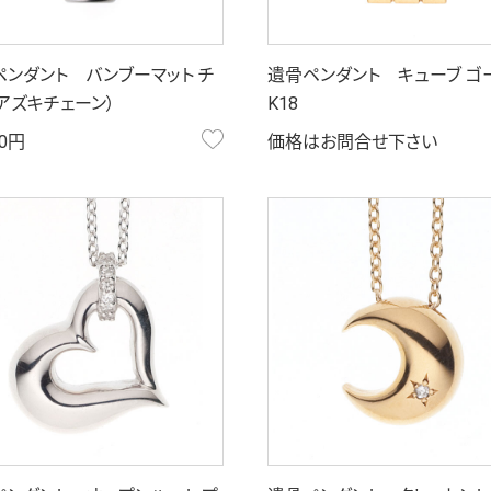
ペンダント バンブーマット チ
遺骨ペンダント キューブ ゴ
アズキチェーン）
K18
お気に入り
00円
価格はお問合せ下さい