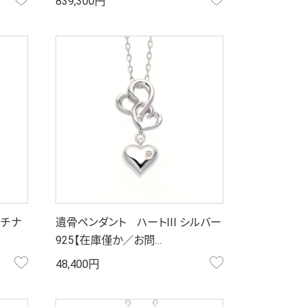
839,300円
ラチナ
遺骨ペンダント ハートIII シルバー
925【在庫僅か／お問…
お気に入り
お気に入り
48,400円