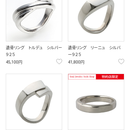
遺骨リング トルデュ シルバー
遺骨リング リーニュ シルバ
９２５
ー９２５
お気に入り
お
45,100円
41,800円