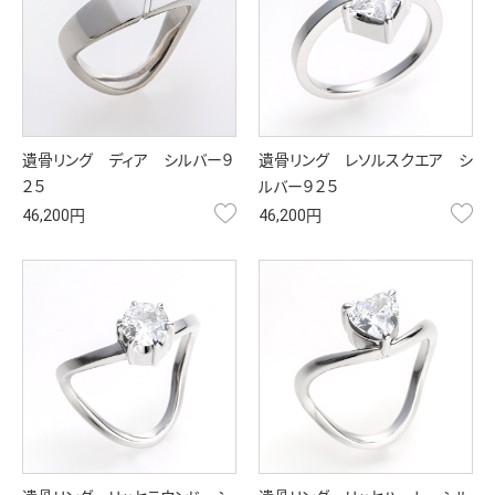
遺骨リング ディア シルバー９
遺骨リング レソルスクエア シ
２５
ルバー９２５
お気に入り
お
46,200円
46,200円