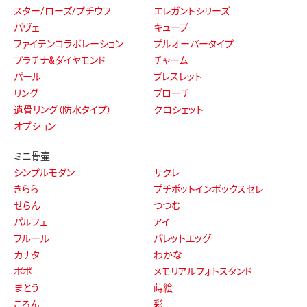
スター/ローズ/プチウフ
エレガントシリーズ
パヴェ
キューブ
ファイテンコラボレーション
プルオーバータイプ
プラチナ&ダイヤモンド
チャーム
パール
ブレスレット
リング
ブローチ
遺骨リング（防水タイプ）
クロシェット
オプション
ミニ骨壷
シンプルモダン
サクレ
きらら
プチポットインボックスセレ
せらん
つつむ
パルフェ
アイ
フルール
パレットエッグ
カナタ
わかな
ポポ
メモリアルフォトスタンド
まとう
蒔絵
ころん
彩