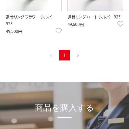
遺骨リング フラワー シルバー
遺骨リング ハート シルバー925
お
925
49,500円
お気に入り
49,500円
前へ
1
次へ
商品を購入する