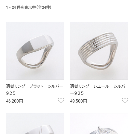
1 - 24 件を表示中（全24件）
遺骨リング プラット シルバー
遺骨リング レユール シルバ
９２５
ー９２５
お気に入り
お
46,200円
49,500円