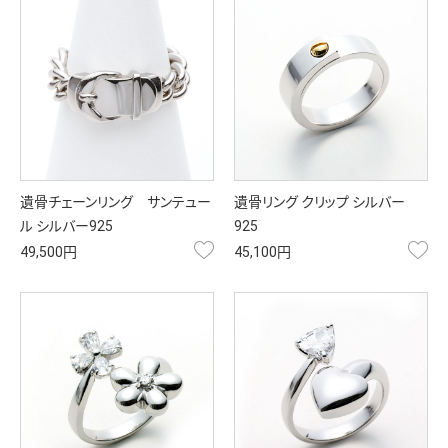
遺骨チェーンリング サンテュー
遺骨リング クリップ シルバー
ル シルバー925
925
お気に入り
お
49,500円
45,100円