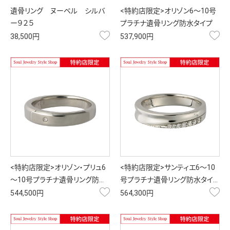
遺骨リング ヌーベル シルバ
<特約店限定>オリゾン6～10号
ー９２５
プラチナ遺骨リング防水タイプ
お気に入り
お
38,500円
537,900円
<特約店限定>オリゾン・プリュ6
<特約店限定>サンティエ6～10
～10号プラチナ遺骨リング防…
号プラチナ遺骨リング防水タイ…
お気に入り
お
544,500円
564,300円