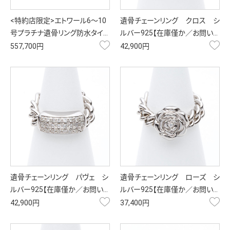
<特約店限定>エトワール6～10
遺骨チェーンリング クロス シ
号プラチナ遺骨リング防水タイ…
ルバー925【在庫僅か／お問い…
お気に入り
お
557,700円
42,900円
遺骨チェーンリング パヴェ シ
遺骨チェーンリング ローズ シ
ルバー925【在庫僅か／お問い…
ルバー925【在庫僅か／お問い…
お気に入り
お
42,900円
37,400円