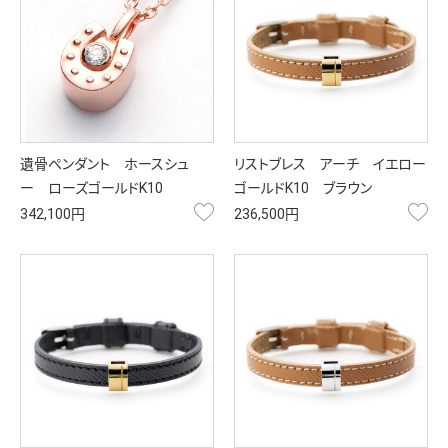
遺骨ペンダント ホースシュ
リストブレス アーチ イエロー
ー ローズゴールドK10
ゴールドK10 ブラウン
お気に入り
お
342,100円
236,500円