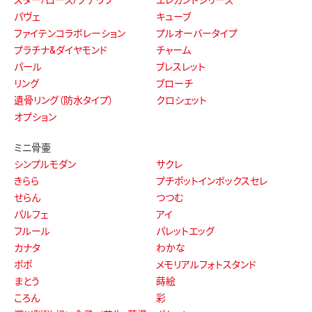
パヴェ
キューブ
ファイテンコラボレーション
プルオーバータイプ
プラチナ&ダイヤモンド
チャーム
パール
ブレスレット
リング
ブローチ
遺骨リング（防水タイプ）
クロシェット
オプション
ミニ骨壷
シンプルモダン
サクレ
きらら
プチポットインボックスセレ
せらん
つつむ
パルフェ
アイ
フルール
パレットエッグ
カナタ
わかな
ポポ
メモリアルフォトスタンド
まとう
蒔絵
ころん
彩