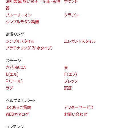
深川製磁 想い合子／花生・茶湯
ポケット
器
ブルーオニオン
クラウン
シンプルモダン純銀
遺骨リング
シンプルスタイル
エレガントスタイル
プラチナリング（防水タイプ）
ステージ
六花 RiCCA
景
Ｌ(エル)
Ｆ(エフ)
R（アール）
プレッソ
ラグ
窓居
ヘルプ & サポート
よくあるご質問
アフターサービス
WEBカタログ
お問い合わせ
コンテンツ