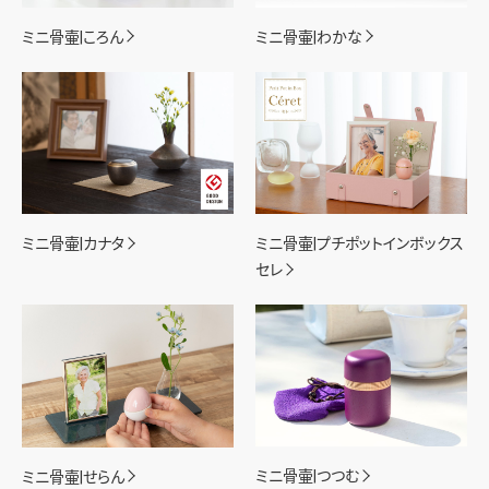
ミニ骨壷|ころん
ミニ骨壷|わかな
ミニ骨壷|カナタ
ミニ骨壷|プチポットインボックス
セレ
ミニ骨壷|つつむ
ミニ骨壷|せらん