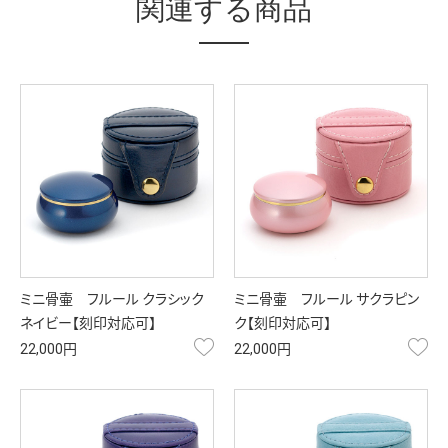
関連する商品
ミニ骨壷 フルール クラシック
ミニ骨壷 フルール サクラピン
ネイビー【刻印対応可】
ク【刻印対応可】
お気に入り
お
22,000円
22,000円