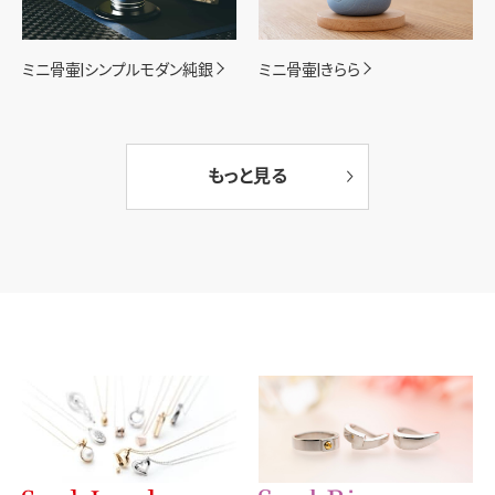
ミニ骨壷|シンプルモダン純銀
ミニ骨壷|きらら
もっと見る