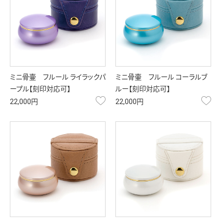
ミニ骨壷 フルール ライラックパ
ミニ骨壷 フルール コーラルブ
ープル【刻印対応可】
ルー【刻印対応可】
お気に入り
お
22,000円
22,000円