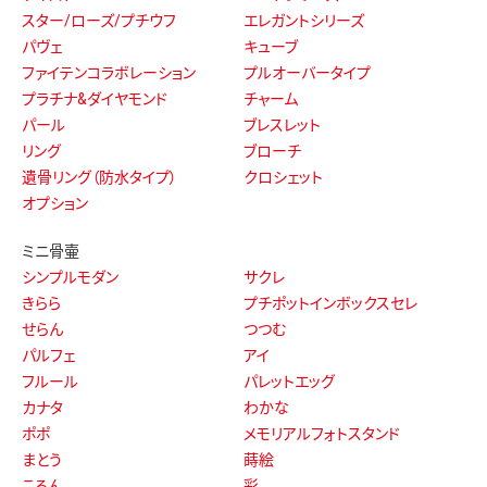
スター/ローズ/プチウフ
エレガントシリーズ
パヴェ
キューブ
ファイテンコラボレーション
プルオーバータイプ
プラチナ&ダイヤモンド
チャーム
パール
ブレスレット
リング
ブローチ
遺骨リング（防水タイプ）
クロシェット
オプション
ミニ骨壷
シンプルモダン
サクレ
きらら
プチポットインボックスセレ
せらん
つつむ
パルフェ
アイ
フルール
パレットエッグ
カナタ
わかな
ポポ
メモリアルフォトスタンド
まとう
蒔絵
ころん
彩