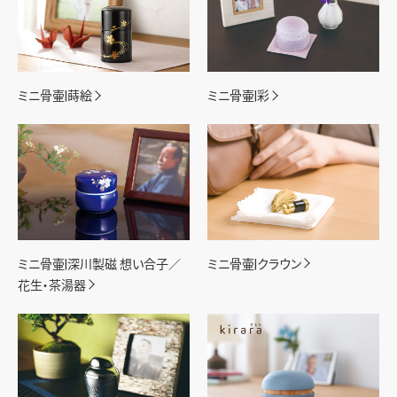
ミニ骨壷|蒔絵
ミニ骨壷|彩
ミニ骨壷|深川製磁 想い合子／
ミニ骨壷|クラウン
花生・茶湯器