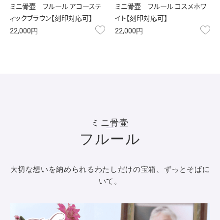
ミニ骨壷 フルール アコーステ
ミニ骨壷 フルール コスメホワ
ィックブラウン【刻印対応可】
イト【刻印対応可】
お気に入り
お
22,000円
22,000円
ミニ骨壷
フルール
大切な想いを納められるわたしだけの宝箱、ずっとそばに
いて。