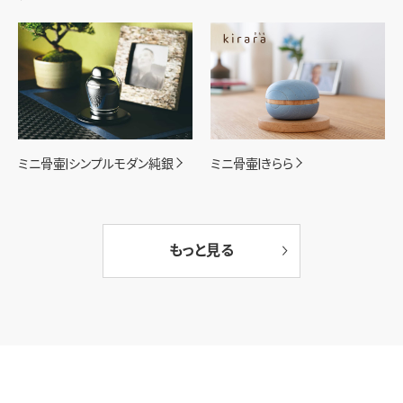
ミニ骨壷|シンプルモダン純銀
ミニ骨壷|きらら
もっと見る