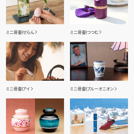
ミニ骨壷|つつむ
ミニ骨壷|せらん
ミニ骨壷|アイ
ミニ骨壷|ブルーオニオン