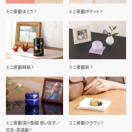
ミニ骨壷|まとう
ミニ骨壷|ポケット
ミニ骨壷|蒔絵
ミニ骨壷|彩
ミニ骨壷|深川製磁 想い合子／
ミニ骨壷|クラウン
花生・茶湯器