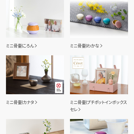
ミニ骨壷|ころん
ミニ骨壷|わかな
ミニ骨壷|カナタ
ミニ骨壷|プチポットインボックス
セレ