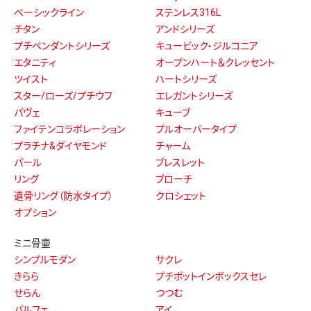
ベーシックライン
ステンレス316L
チタン
アンドシリーズ
プチペンダントシリーズ
キュービック・ジルコニア
エタニティ
オープンハート＆クレッセント
ツイスト
ハートシリーズ
スター/ローズ/プチウフ
エレガントシリーズ
パヴェ
キューブ
ファイテンコラボレーション
プルオーバータイプ
プラチナ&ダイヤモンド
チャーム
パール
ブレスレット
リング
ブローチ
遺骨リング（防水タイプ）
クロシェット
オプション
ミニ骨壷
シンプルモダン
サクレ
きらら
プチポットインボックスセレ
せらん
つつむ
パルフェ
アイ