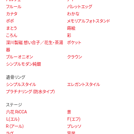
フルール
パレットエッグ
カナタ
わかな
ポポ
メモリアルフォトスタンド
まとう
蒔絵
ころん
彩
深川製磁 想い合子／花生・茶湯
ポケット
器
ブルーオニオン
クラウン
シンプルモダン純銀
遺骨リング
シンプルスタイル
エレガントスタイル
プラチナリング（防水タイプ）
ステージ
六花 RiCCA
景
Ｌ(エル)
Ｆ(エフ)
R（アール）
プレッソ
ラグ
窓居