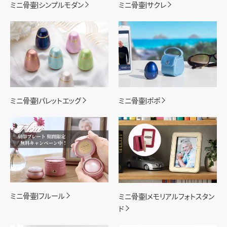
ミニ骨壷|シンプルモダン
ミニ骨壷|サクレ
ミニ骨壷|パレットエッグ
ミニ骨壷|ポポ
ミニ骨壷|フルール
ミニ骨壷|メモリアルフォトスタン
ド