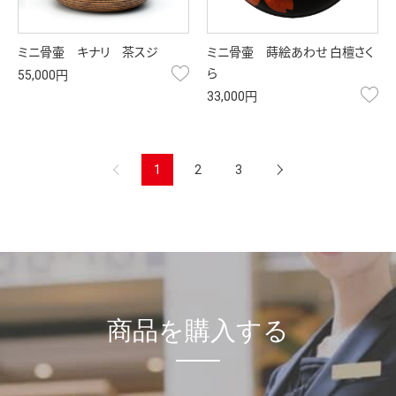
ミニ骨壷 キナリ 茶スジ
ミニ骨壷 蒔絵あわせ 白檀さく
お気に入り
ら
55,000円
お
33,000円
前へ
1
2
3
次へ
商品を購入する