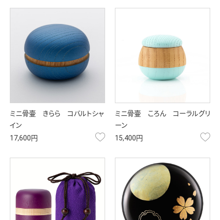
ミニ骨壷 きらら コバルトシャ
ミニ骨壷 ころん コーラルグリ
イン
ーン
お気に入り
お
17,600円
15,400円