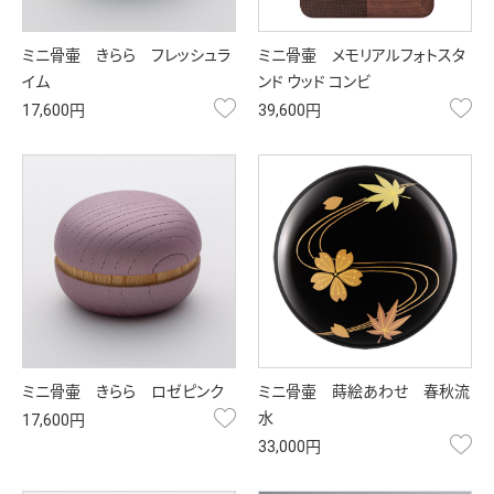
ミニ骨壷 きらら フレッシュラ
ミニ骨壷 メモリアルフォトスタ
イム
ンド ウッド コンビ
お気に入り
お
17,600円
39,600円
ミニ骨壷 きらら ロゼピンク
ミニ骨壷 蒔絵あわせ 春秋流
お気に入り
水
17,600円
お
33,000円