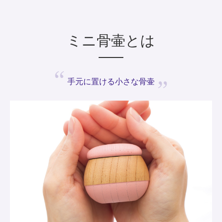
ミニ骨壷とは
手元に置ける
小さな骨壷