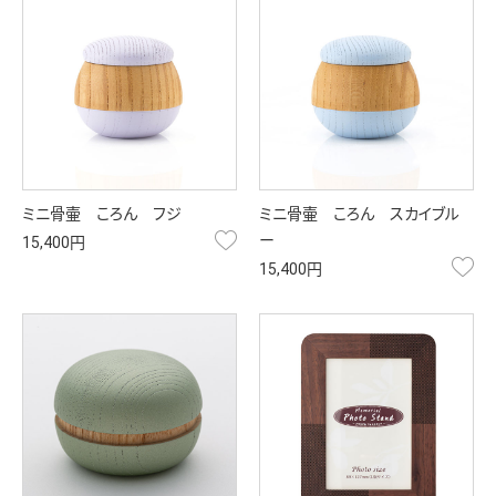
ミニ骨壷 ころん フジ
ミニ骨壷 ころん スカイブル
お気に入り
ー
15,400円
お
15,400円