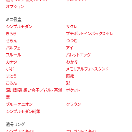
オプション
ミニ骨壷
シンプルモダン
サクレ
きらら
プチポットインボックスセレ
せらん
つつむ
パルフェ
アイ
フルール
パレットエッグ
カナタ
わかな
ポポ
メモリアルフォトスタンド
まとう
蒔絵
ころん
彩
深川製磁 想い合子／花生・茶湯
ポケット
器
ブルーオニオン
クラウン
シンプルモダン純銀
遺骨リング
シンプルスタイル
エレガントスタイル