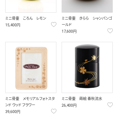
ミニ骨壷 ころん レモン
ミニ骨壷 きらら シャンパンゴ
お気に入り
ールド
15,400円
お
17,600円
ミニ骨壷 メモリアルフォトスタ
ミニ骨壷 蒔絵 春秋流水
お
ンド ウッド フラワー
26,400円
お気に入り
39,600円