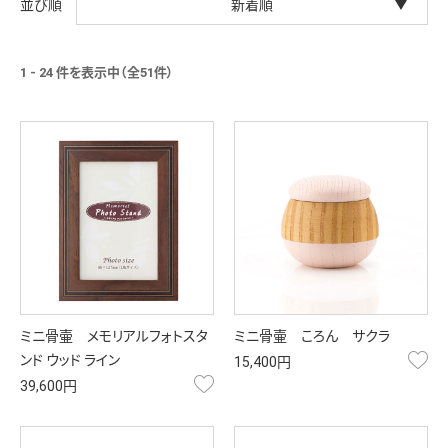
新着順
1 - 24 件を表示中（全51件）
ミニ骨壷 メモリアルフォトスタ
ミニ骨壷 ころん サクラ
お
ンド ウッド ライン
15,400円
お気に入り
39,600円