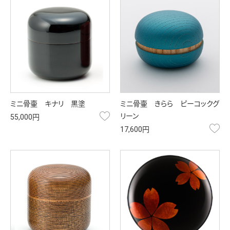
ミニ骨壷 キナリ 黒塗
ミニ骨壷 きらら ピーコックグ
お気に入り
リーン
55,000円
お
17,600円