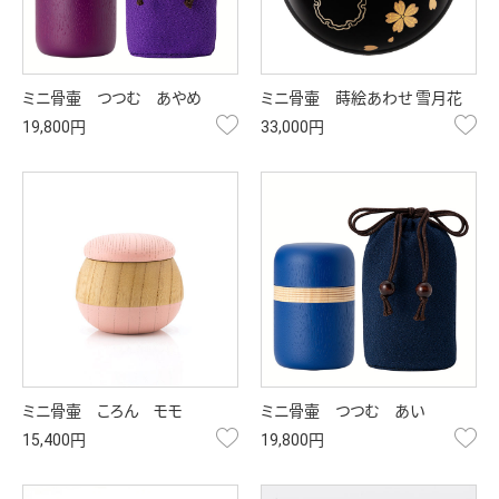
ミニ骨壷 つつむ あやめ
ミニ骨壷 蒔絵あわせ 雪月花
お気に入り
お
19,800円
33,000円
ミニ骨壷 ころん モモ
ミニ骨壷 つつむ あい
お気に入り
お
15,400円
19,800円