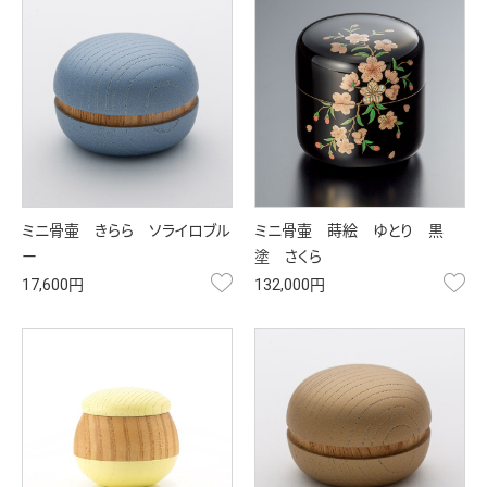
ミニ骨壷 きらら ソライロブル
ミニ骨壷 蒔絵 ゆとり 黒
ー
塗 さくら
お気に入り
お
17,600円
132,000円