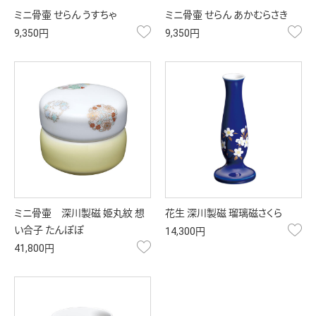
ミニ骨壷 せらん うすちゃ
ミニ骨壷 せらん あかむらさき
お気に入り
お
9,350円
9,350円
ミニ骨壷 深川製磁 姫丸紋 想
花生 深川製磁 瑠璃磁さくら
お
い合子 たんぽぽ
14,300円
お気に入り
41,800円