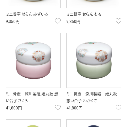
ミニ骨壷 せらん みずいろ
ミニ骨壷 せらん もも
お気に入り
お
9,350円
9,350円
ミニ骨壷 深川製磁 姫丸紋 想
ミニ骨壷 深川製磁 姫丸紋
い合子 さくら
想い合子 わかくさ
お気に入り
お
41,800円
41,800円