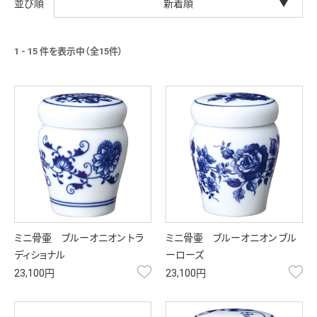
新着順
1 - 15 件を表示中（全15件）
ミニ骨壷 ブルーオニオン トラ
ミニ骨壷 ブルーオニオン ブル
ディショナル
ーローズ
お気に入り
お
23,100円
23,100円