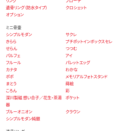
リング
ブローチ
遺骨リング（防水タイプ）
クロシェット
オプション
ミニ骨壷
シンプルモダン
サクレ
きらら
プチポットインボックスセレ
せらん
つつむ
パルフェ
アイ
フルール
パレットエッグ
カナタ
わかな
ポポ
メモリアルフォトスタンド
まとう
蒔絵
ころん
彩
深川製磁 想い合子／花生・茶湯
ポケット
器
ブルーオニオン
クラウン
シンプルモダン純銀