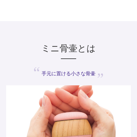
ミニ骨壷とは
手元に置ける
小さな骨壷