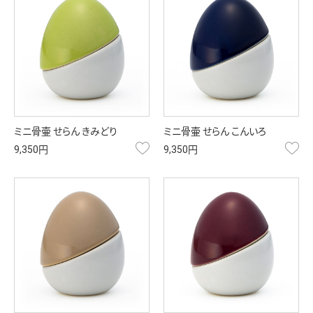
ミニ骨壷 せらん きみどり
ミニ骨壷 せらん こんいろ
お気に入り
お
9,350円
9,350円