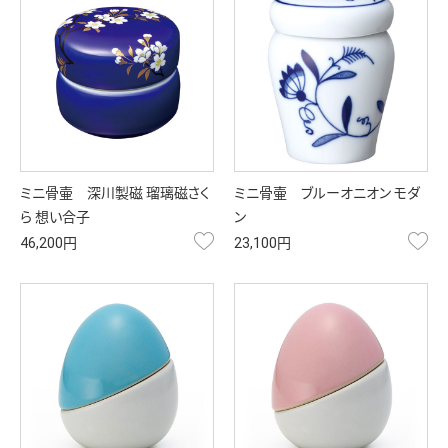
ミニ骨壷 深川製磁 瑠璃磁さく
ミニ骨壷 ブルーオニオン モダ
ら 想い合子
ン
お気に入り
お
46,200円
23,100円