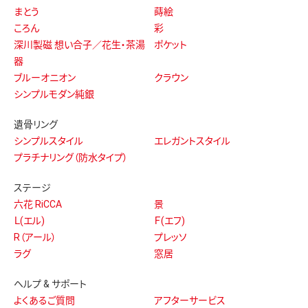
まとう
蒔絵
ころん
彩
深川製磁 想い合子／花生・茶湯
ポケット
器
ブルーオニオン
クラウン
シンプルモダン純銀
遺骨リング
シンプルスタイル
エレガントスタイル
プラチナリング（防水タイプ）
ステージ
六花 RiCCA
景
Ｌ(エル)
Ｆ(エフ)
R（アール）
プレッソ
ラグ
窓居
ヘルプ & サポート
よくあるご質問
アフターサービス