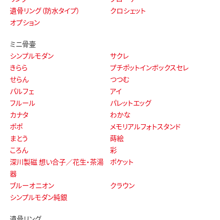
遺骨リング（防水タイプ）
クロシェット
オプション
ミニ骨壷
シンプルモダン
サクレ
きらら
プチポットインボックスセレ
せらん
つつむ
パルフェ
アイ
フルール
パレットエッグ
カナタ
わかな
ポポ
メモリアルフォトスタンド
まとう
蒔絵
ころん
彩
深川製磁 想い合子／花生・茶湯
ポケット
器
ブルーオニオン
クラウン
シンプルモダン純銀
遺骨リング