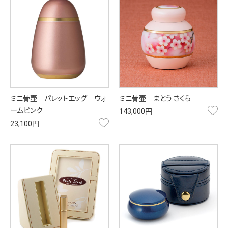
ミニ骨壷 パレットエッグ ウォ
ミニ骨壷 まとう さくら
お
ームピンク
143,000円
お気に入り
23,100円