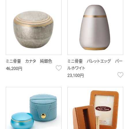
ミニ骨壷 カナタ 純銀色
ミニ骨壷 パレットエッグ パー
お気に入り
ルホワイト
46,200円
お
23,100円