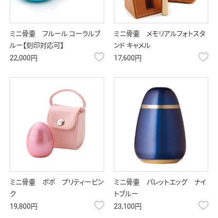
ミニ骨壷 フルール コーラルブ
ミニ骨壷 メモリアルフォトスタ
ルー【刻印対応可】
ンド キャメル
お気に入り
お
22,000円
17,600円
ミニ骨壷 ポポ プリティーピン
ミニ骨壷 パレットエッグ ナイ
ク
トブルー
お気に入り
お
19,800円
23,100円