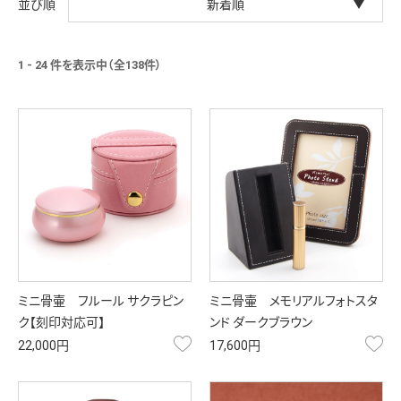
新着順
1 - 24 件を表示中（全138件）
ミニ骨壷 フルール サクラピン
ミニ骨壷 メモリアルフォトスタ
ク【刻印対応可】
ンド ダークブラウン
お気に入り
お
22,000円
17,600円