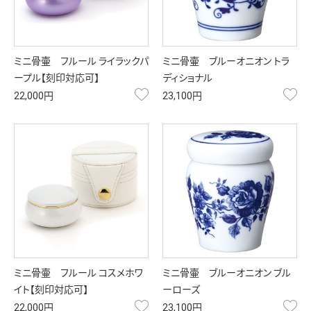
ミニ骨壷 フルール ライラックパ
ミニ骨壷 ブルーオニオン トラ
ープル【刻印対応可】
ディショナル
お気に入り
お
22,000円
23,100円
ミニ骨壷 フルール コスメホワ
ミニ骨壷 ブルーオニオン ブル
イト【刻印対応可】
ーローズ
お気に入り
お
22,000円
23,100円