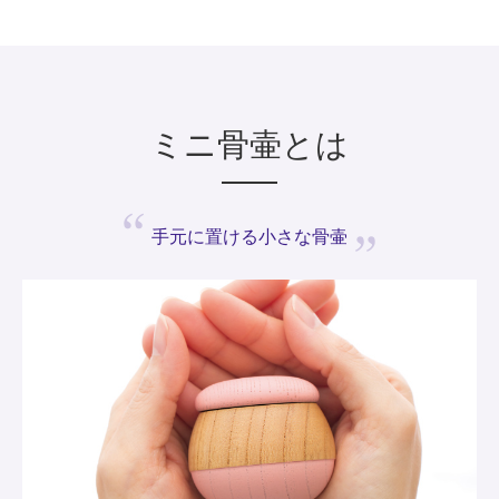
ミニ骨壷とは
手元に置ける
小さな骨壷