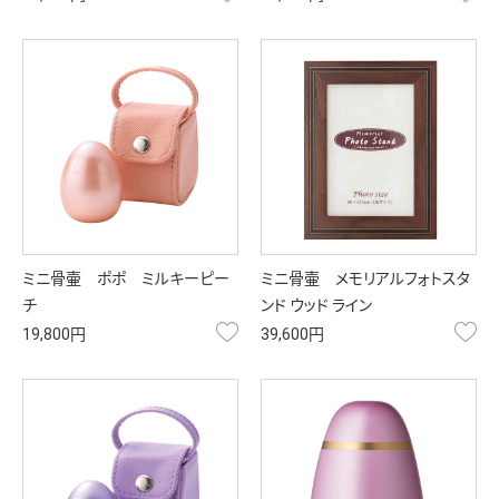
ミニ骨壷 ポポ ミルキーピー
ミニ骨壷 メモリアルフォトスタ
チ
ンド ウッド ライン
お気に入り
お
19,800円
39,600円