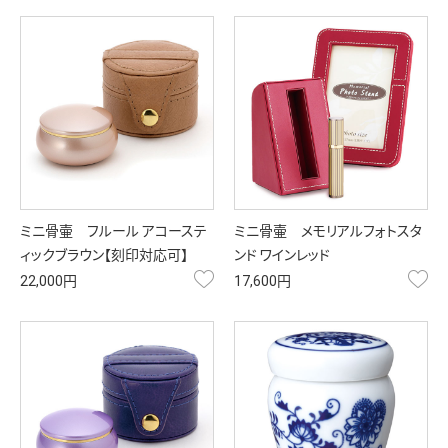
ミニ骨壷 フルール アコーステ
ミニ骨壷 メモリアルフォトスタ
ィックブラウン【刻印対応可】
ンド ワインレッド
お気に入り
お
22,000円
17,600円