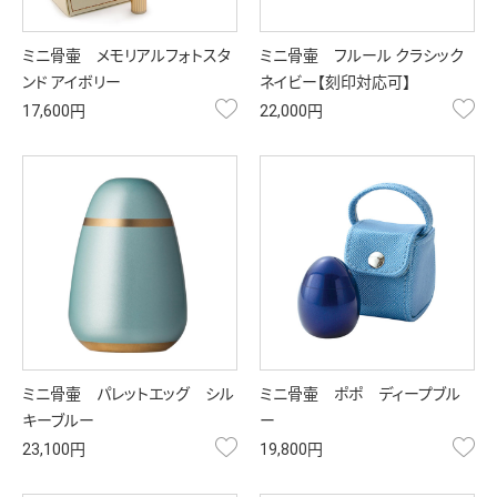
ミニ骨壷 メモリアルフォトスタ
ミニ骨壷 フルール クラシック
ンド アイボリー
ネイビー【刻印対応可】
お気に入り
お
17,600円
22,000円
ミニ骨壷 パレットエッグ シル
ミニ骨壷 ポポ ディープブル
キーブルー
ー
お気に入り
お
23,100円
19,800円