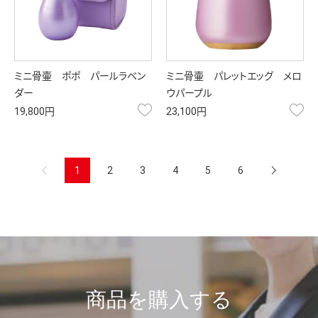
ミニ骨壷 ポポ パールラベン
ミニ骨壷 パレットエッグ メロ
ダー
ウパープル
お気に入り
お
19,800円
23,100円
へ
1
2
3
4
5
6
商品を購入する