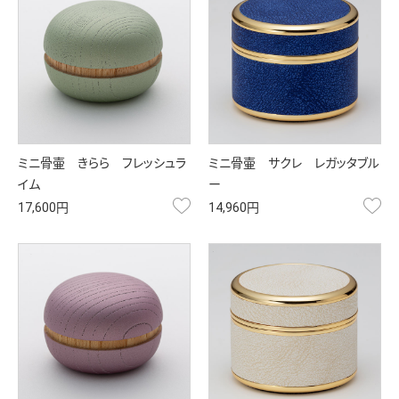
ミニ骨壷 きらら フレッシュラ
ミニ骨壷 サクレ レガッタブル
イム
ー
お気に入り
お
17,600円
14,960円