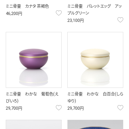
ミニ骨壷 カナタ 茶褐色
ミニ骨壷 パレットエッグ アッ
お気に入り
プルグリーン
46,200円
お
23,100円
ミニ骨壷 わかな 葡萄色(え
ミニ骨壷 わかな 白百合(しら
びいろ)
ゆり)
お気に入り
お
29,700円
29,700円