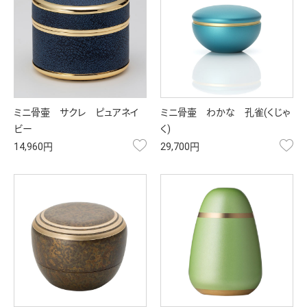
ミニ骨壷 サクレ ピュアネイ
ミニ骨壷 わかな 孔雀(くじゃ
ビー
く)
お気に入り
お
14,960円
29,700円