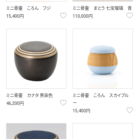
ミニ骨壷 ころん フジ
ミニ骨壷 まとう 七宝瑠璃 青
お気に入り
お
15,400円
110,000円
ミニ骨壷 カナタ 黒染色
ミニ骨壷 ころん スカイブル
お気に入り
ー
46,200円
お
15,400円