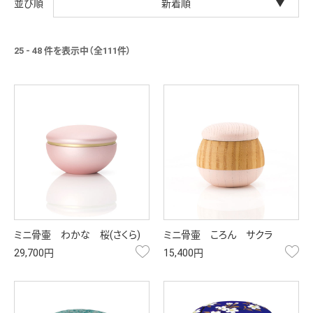
新着順
25 - 48 件を表示中（全111件）
ミニ骨壷 わかな 桜(さくら)
ミニ骨壷 ころん サクラ
お気に入り
お
29,700円
15,400円