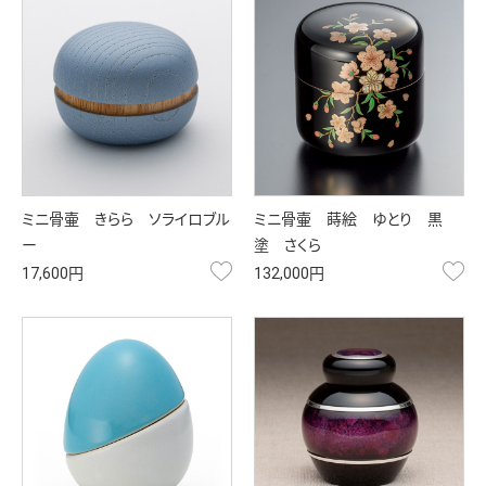
ミニ骨壷 きらら ソライロブル
ミニ骨壷 蒔絵 ゆとり 黒
ー
塗 さくら
お気に入り
お
17,600円
132,000円