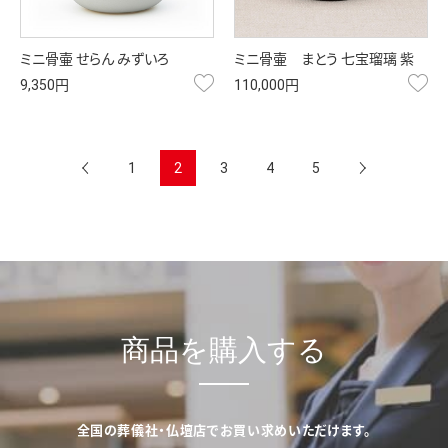
ミニ骨壷 せらん みずいろ
ミニ骨壷 まとう 七宝瑠璃 紫
お気に入り
お
9,350円
110,000円
前へ
1
2
3
4
5
次へ
商品を購入する
全国の葬儀社・仏壇店でお買い求めいただけます。