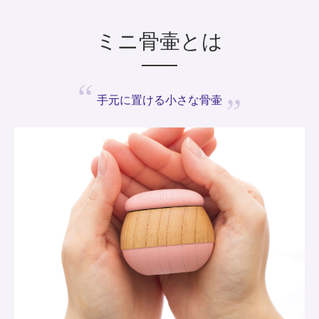
ミニ骨壷とは
手元に置ける
小さな骨壷