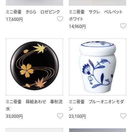
ミニ骨壷 きらら ロゼピンク
ミニ骨壷 サクレ ベルベット
お気に入り
ホワイト
17,600円
お
14,960円
ミニ骨壷 蒔絵あわせ 春秋流
ミニ骨壷 ブルーオニオン モダ
水
ン
お気に入り
お
33,000円
23,100円