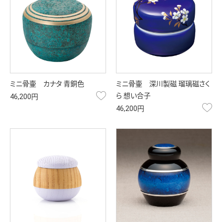
ミニ骨壷 カナタ 青銅色
ミニ骨壷 深川製磁 瑠璃磁さく
お気に入り
ら 想い合子
46,200円
お
46,200円