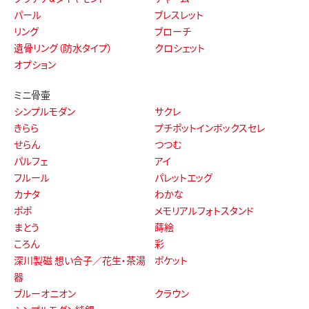
パール
ブレスレット
リング
ブローチ
遺骨リング（防水タイプ）
クロシェット
オプション
ミニ骨壷
シンプルモダン
サクレ
きらら
プチポットインボックスセレ
せらん
つつむ
パルフェ
アイ
フルール
パレットエッグ
カナタ
わかな
ポポ
メモリアルフォトスタンド
まとう
蒔絵
ころん
彩
深川製磁 想い合子／花生・茶湯
ポケット
器
ブルーオニオン
クラウン