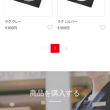
ラグ グレー
ラグ シルバー
お気に入り
お
9,900円
9,900円
前へ
1
次へ
商品を購入する