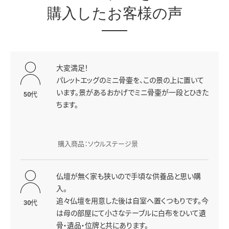
購入したお客様の声
大変満足！
パレットエッグのミニ骨壷を、この景の上に置いて
います。景があるおかげでミニ骨壷が一段とひきた
50代
ちます。
購入商品：ソウルステージ景
仏壇が無く家も狭いので手頃な供養品と思い購
入。
追々仏壇を用意した後は自室へ置くつもりです。今
30代
は母の部屋にて小さなテーブルに白布をひいて遺
骨・遺品・位牌と共にあります。