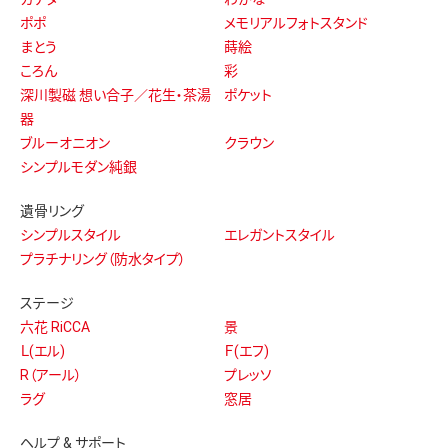
ポポ
メモリアルフォトスタンド
まとう
蒔絵
ころん
彩
深川製磁 想い合子／花生・茶湯
ポケット
器
ブルーオニオン
クラウン
シンプルモダン純銀
遺骨リング
シンプルスタイル
エレガントスタイル
プラチナリング（防水タイプ）
ステージ
六花 RiCCA
景
Ｌ(エル)
Ｆ(エフ)
R（アール）
プレッソ
ラグ
窓居
ヘルプ & サポート