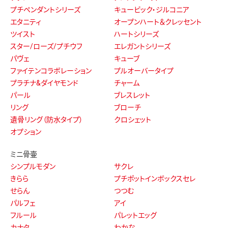
プチペンダントシリーズ
キュービック・ジルコニア
エタニティ
オープンハート＆クレッセント
ツイスト
ハートシリーズ
スター/ローズ/プチウフ
エレガントシリーズ
パヴェ
キューブ
ファイテンコラボレーション
プルオーバータイプ
プラチナ&ダイヤモンド
チャーム
パール
ブレスレット
リング
ブローチ
遺骨リング（防水タイプ）
クロシェット
オプション
ミニ骨壷
シンプルモダン
サクレ
きらら
プチポットインボックスセレ
せらん
つつむ
パルフェ
アイ
フルール
パレットエッグ
カナタ
わかな