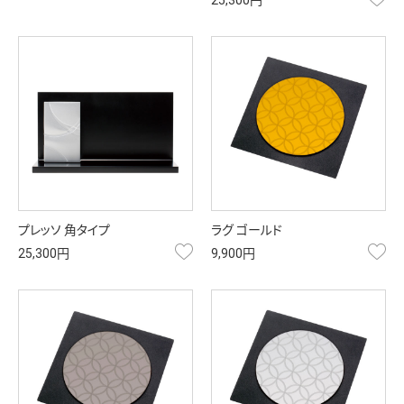
25,300円
プレッソ 角タイプ
ラグ ゴールド
お気に入り
お
25,300円
9,900円